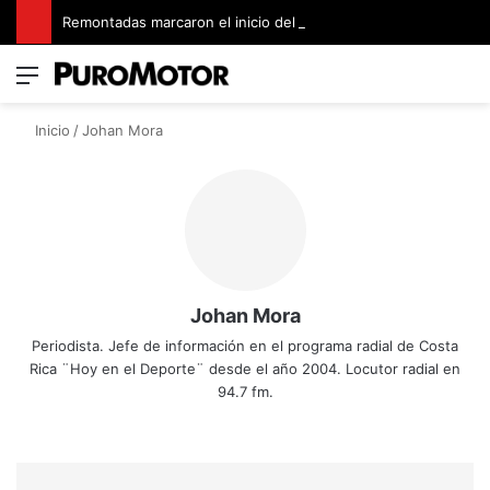
Remontadas marcaron el inicio del Campeonato de Invierno de Kartismo
Menú
Switch
B
Inicio
/
Johan Mora
Johan Mora
Periodista. Jefe de información en el programa radial de Costa
Rica ¨Hoy en el Deporte¨ desde el año 2004. Locutor radial en
94.7 fm.
Fa
X
Yo
Ins
ce
uT
tag
bo
ub
ra