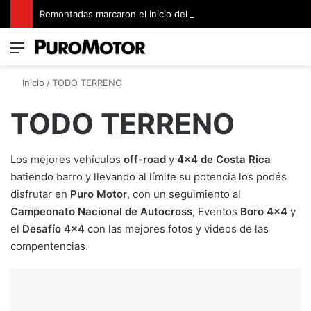
Remontadas marcaron el inicio del Campeonato de Invierno de Kartismo
Menú
Switch
B
Inicio
/
TODO TERRENO
TODO TERRENO
Los mejores vehículos
off-road
y
4×4 de Costa Rica
batiendo barro y llevando al límite su potencia los podés
disfrutar en
Puro Motor
, con un seguimiento al
Campeonato Nacional de Autocross
, Eventos
Boro 4×4
y
el
Desafío 4×4
con las mejores fotos y videos de las
compentencias.