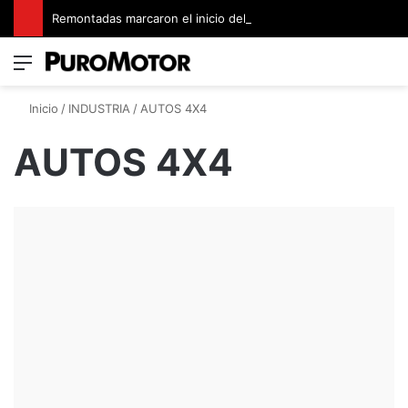
Remontadas marcaron el inicio del Campeonato de Invierno de Kartismo
Menú
Switch
B
Inicio
/
INDUSTRIA
/
AUTOS 4X4
AUTOS 4X4