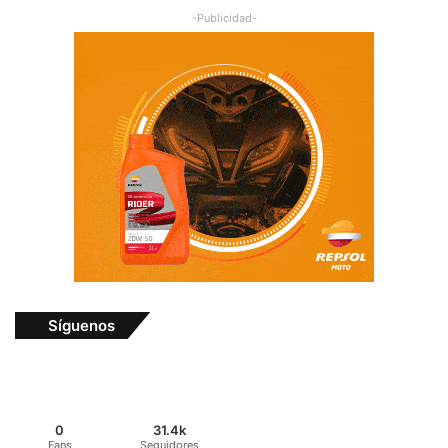
-Publicidad-
Síguenos
0
31.4k
Fans
Seguidores