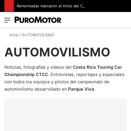
Remontadas marcaron el inicio del Campeonato de Invierno de Kartismo
Menú
Switch
B
Inicio
/
AUTOMOVILISMO
AUTOMOVILISMO
Noticias, fotografías y videos del
Costa Rica Touring Car
Championship CTCC
. Entrevistas, reportajes y especiales
con todos los equipos y pilotos del campeonato de
automovlismo desarrollado en
Parque Viva
.