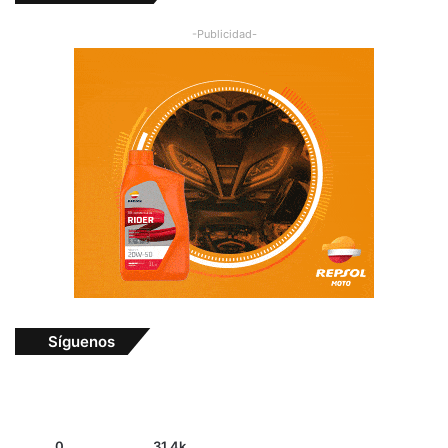
-Publicidad-
Síguenos
0
31.4k