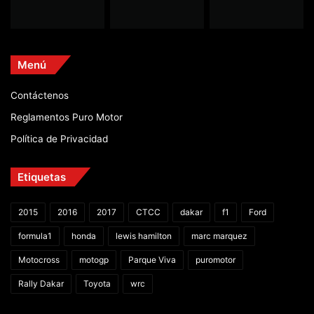
Menú
Contáctenos
Reglamentos Puro Motor
Política de Privacidad
Etiquetas
2015
2016
2017
CTCC
dakar
f1
Ford
formula1
honda
lewis hamilton
marc marquez
Motocross
motogp
Parque Viva
puromotor
Rally Dakar
Toyota
wrc