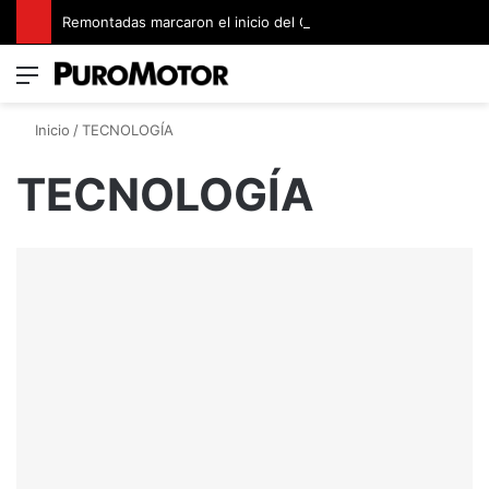
Remontadas marcaron el inicio del Campeonato de Invierno de Kartismo
Menú
Switch
B
Inicio
/
TECNOLOGÍA
TECNOLOGÍA