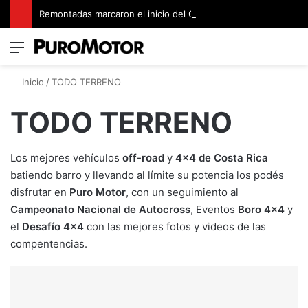
Remontadas marcaron el inicio del Campeonato de Invierno de Kartismo
Menú
Switch
B
Inicio
/
TODO TERRENO
TODO TERRENO
Los mejores vehículos
off-road
y
4×4 de Costa Rica
batiendo barro y llevando al límite su potencia los podés
disfrutar en
Puro Motor
, con un seguimiento al
Campeonato Nacional de Autocross
, Eventos
Boro 4×4
y
el
Desafío 4×4
con las mejores fotos y videos de las
compentencias.