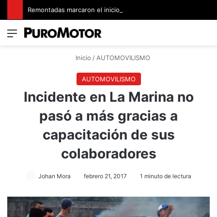
Remontadas marcaron el inicio del Campeonato de Invierno de Kartismo
Menú
Switch
B
Inicio
/
AUTOMOVILISMO
AUTOMOVILISMO
Incidente en La Marina no
pasó a más gracias a
capacitación de sus
colaboradores
Johan Mora
febrero 21, 2017
1 minuto de lectura