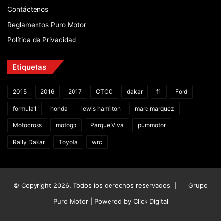
Contáctenos
Reglamentos Puro Motor
Política de Privacidad
Etiquetas
2015
2016
2017
CTCC
dakar
f1
Ford
formula1
honda
lewis hamilton
marc marquez
Motocross
motogp
Parque Viva
puromotor
Rally Dakar
Toyota
wrc
© Copyright 2026, Todos los derechos reservados |
Grupo
Puro Motor | Powered by
Click Digital