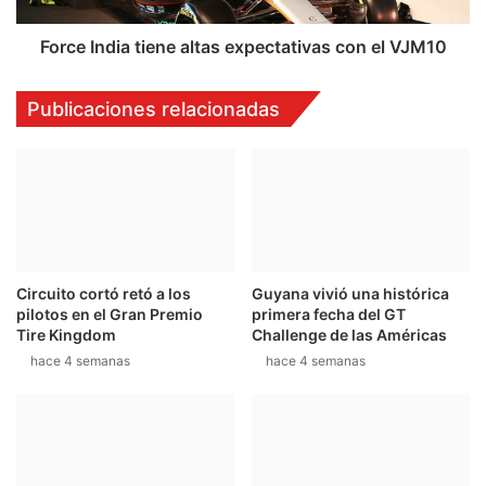
o
i
g
a
Force India tiene altas expectativas con el VJM10
r
t
e
i
Publicaciones relacionadas
s
e
a
n
r
e
e
a
n
l
l
t
a
a
F
s
Circuito cortó retó a los
Guyana vivió una histórica
1
e
pilotos en el Gran Premio
primera fecha del GT
e
x
Tire Kingdom
Challenge de las Américas
s
p
hace 4 semanas
hace 4 semanas
t
e
e
c
a
t
ñ
a
o
t
i