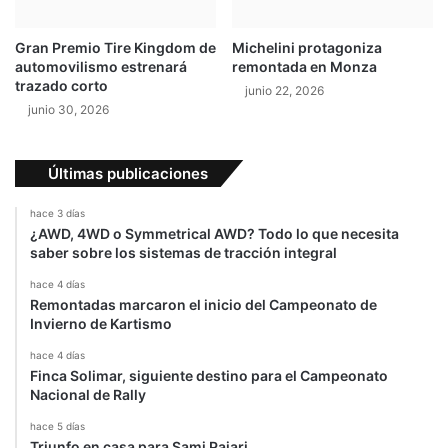
v
a
Gran Premio Tire Kingdom de
Michelini protagoniza
s
automovilismo estrenará
remontada en Monza
c
trazado corto
junio 22, 2026
o
junio 30, 2026
n
e
l
Últimas publicaciones
V
J
hace 3 días
M
¿AWD, 4WD o Symmetrical AWD? Todo lo que necesita
1
saber sobre los sistemas de tracción integral
0
hace 4 días
Remontadas marcaron el inicio del Campeonato de
Invierno de Kartismo
hace 4 días
Finca Solimar, siguiente destino para el Campeonato
Nacional de Rally
hace 5 días
Triunfo en casa para Sami Pajari