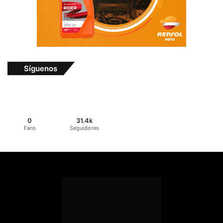
Síguenos
0
31.4k
Fans
Seguidores