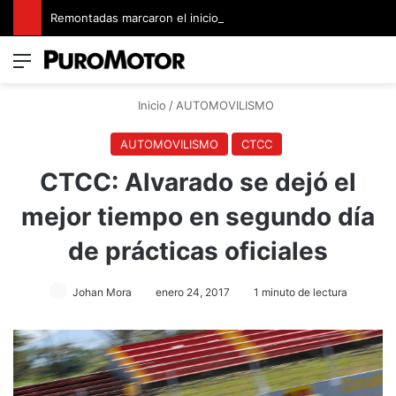
Remontadas marcaron el inicio del Campeonato de Invierno de Kartismo
Menú
Switch
B
Inicio
/
AUTOMOVILISMO
AUTOMOVILISMO
CTCC
CTCC: Alvarado se dejó el
mejor tiempo en segundo día
de prácticas oficiales
Johan Mora
enero 24, 2017
1 minuto de lectura