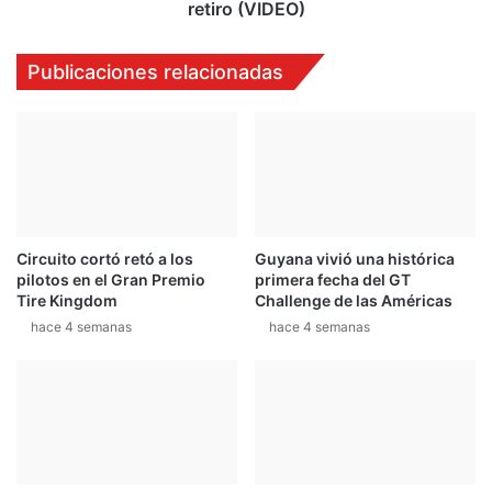
s
í
retiro (VIDEO)
m
g
o
u
Publicaciones relacionadas
S
e
p
z
r
f
i
i
n
c
t
h
ó
c
Circuito cortó retó a los
Guyana vivió una histórica
o
pilotos en el Gran Premio
primera fecha del GT
n
Tire Kingdom
Challenge de las Américas
S
hace 4 semanas
hace 4 semanas
u
z
u
k
i
y
p
r