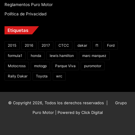
Reglamentos Puro Motor
Política de Privacidad
Etiquetas
2015
2016
2017
CTCC
dakar
f1
Ford
formula1
honda
lewis hamilton
marc marquez
Motocross
motogp
Parque Viva
puromotor
Rally Dakar
Toyota
wrc
© Copyright 2026, Todos los derechos reservados |
Grupo
Puro Motor | Powered by
Click Digital
Facebook
X
YouTube
Instagram
TikTok