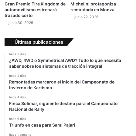
Gran Premio Tire Kingdom de
Michelini protagoniza
e
automovilismo estrenará
remontada en Monza
p
trazado corto
junio 22, 2026
a
junio 30, 2026
r
a
s
Últimas publicaciones
u
r
hace 3 días
e
¿AWD, 4WD o Symmetrical AWD? Todo lo que necesita
t
saber sobre los sistemas de tracción integral
i
r
hace 4 días
Remontadas marcaron el inicio del Campeonato de
o
Invierno de Kartismo
(
V
hace 4 días
I
Finca Solimar, siguiente destino para el Campeonato
D
Nacional de Rally
E
hace 6 días
O
Triunfo en casa para Sami Pajari
)
hace 1 semana