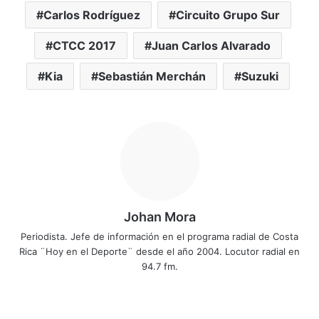
Carlos Rodríguez
Circuito Grupo Sur
CTCC 2017
Juan Carlos Alvarado
Kia
Sebastián Merchán
Suzuki
Johan Mora
Periodista. Jefe de información en el programa radial de Costa
Rica ¨Hoy en el Deporte¨ desde el año 2004. Locutor radial en
94.7 fm.
Fa
X
Yo
Ins
ce
uT
tag