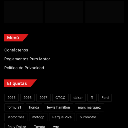
Menú
Contáctenos
Reglamentos Puro Motor
Política de Privacidad
Etiquetas
2015
2016
2017
CTCC
dakar
f1
Ford
formula1
honda
lewis hamilton
marc marquez
Motocross
motogp
Parque Viva
puromotor
Rally Dakar
Toyota
wrc