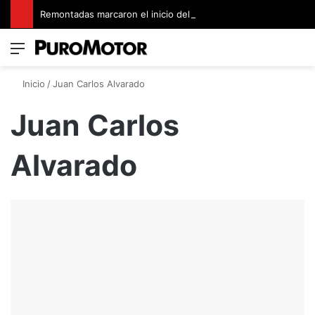
Remontadas marcaron el inicio del Campeonato de Invierno de Kartismo
Menú
Switch
B
Inicio
/
Juan Carlos Alvarado
Juan Carlos
Alvarado