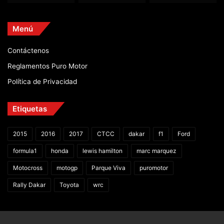
Menú
Contáctenos
Reglamentos Puro Motor
Política de Privacidad
Etiquetas
2015
2016
2017
CTCC
dakar
f1
Ford
formula1
honda
lewis hamilton
marc marquez
Motocross
motogp
Parque Viva
puromotor
Rally Dakar
Toyota
wrc