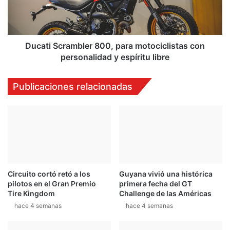
e
i
v
S
o
c
s
r
e
a
Ducati Scrambler 800, para motociclistas con
g
m
personalidad y espíritu libre
m
b
e
l
Publicaciones relacionadas
n
e
t
r
o
8
c
0
o
0
n
,
e
p
l
a
D
Circuito cortó retó a los
Guyana vivió una histórica
r
pilotos en el Gran Premio
primera fecha del GT
u
a
Tire Kingdom
Challenge de las Américas
s
m
t
hace 4 semanas
hace 4 semanas
o
e
t
r
o