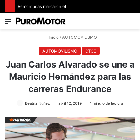
Remontadas marcaron el inicio del Campeonato de Invierno de Kartismo
Menú
Switch
B
Inicio
/
AUTOMOVILISMO
AUTOMOVILISMO
CTCC
Juan Carlos Alvarado se une a
Mauricio Hernández para las
carreras Endurance
Beatriz Nuñez
abril 12, 2019
1 minuto de lectura