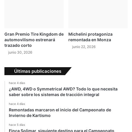
O
c
r
i
o
c
c
l
h
i
Gran Premio Tire Kingdom de
Michelini protagoniza
s
automovilismo estrenará
remontada en Monza
t
trazado corto
junio 22, 2026
a
junio 30, 2026
s
c
o
Últimas publicaciones
n
p
hace 4 días
e
¿AWD, 4WD o Symmetrical AWD? Todo lo que necesita
r
saber sobre los sistemas de tracción integral
s
o
hace 4 días
Remontadas marcaron el inicio del Campeonato de
n
Invierno de Kartismo
a
l
hace 5 días
i
Finca Solimar, siguiente destino para el Campeonato