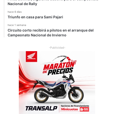
d
Nacional de Rally
a
hace 6 días
d
Triunfo en casa para Sami Pajari
y
e
hace 1 semana
s
Circuito corto recibirá a pilotos en el arranque del
p
Campeonato Nacional de Invierno
í
r
-Publicidad-
i
t
u
l
i
b
r
e