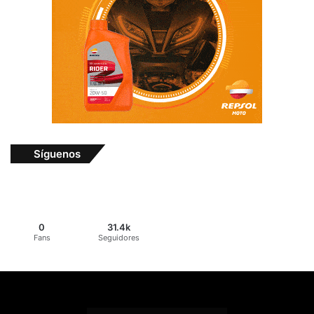
Síguenos
0
31.4k
Fans
Seguidores