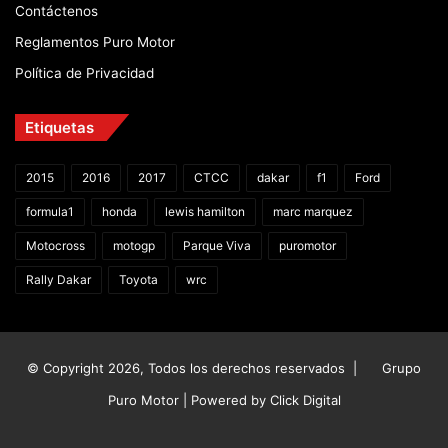
Contáctenos
Reglamentos Puro Motor
Política de Privacidad
Etiquetas
2015
2016
2017
CTCC
dakar
f1
Ford
formula1
honda
lewis hamilton
marc marquez
Motocross
motogp
Parque Viva
puromotor
Rally Dakar
Toyota
wrc
© Copyright 2026, Todos los derechos reservados |
Grupo
Puro Motor | Powered by
Click Digital