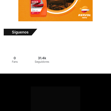
Síguenos
0
31.4k
Fans
Seguidores