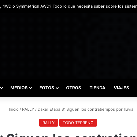
tadas marcaron el inicio del Campeonato de Invierno de Kartismo
MEDIOS
FOTOS
OTROS
TIENDA
VIAJES
Inicio
/
RALLY
/
Dakar Etapa 8: Siguen los contratiempos por lluvia
RALLY
TODO TERRENO