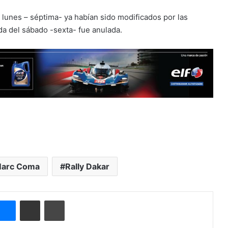
l lunes – séptima- ya habían sido modificados por las
da del sábado -sexta- fue anulada.
arc Coma
Rally Dakar
Messenger
Compartir por correo electrónico
Imprimir