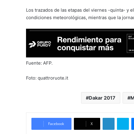
Los trazados de las etapas del viernes -quinta- y e
condiciones meteorológicas, mientras que la jorna
Fuente: AFP.
Foto: quattroruote.it
Dakar 2017
M
LinkedIn
Skype
Facebook
X