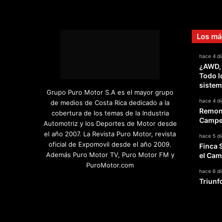
i
ó
n
d
Los má
e
R
hace 4 dí
o
¿AWD,
s
Todo l
b
sistem
Grupo Puro Motor S.A es el mayor grupo
e
hace 4 dí
de medios de Costa Rica dedicado a la
r
Remont
cobertura de los temas de la Industria
g
Campeo
Automotriz y los Deportes de Motor desde
el año 2007. La Revista Puro Motor, revista
hace 5 dí
oficial de Expomovil desde el año 2009.
Finca 
Además Puro Motor TV, Puro Motor FM y
el Cam
PuroMotor.com
hace 6 dí
Triunf
Facebook
X
YouTube
Instagram
TikTok