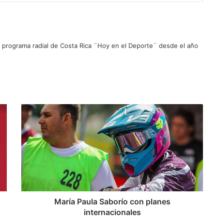
el programa radial de Costa Rica ¨Hoy en el Deporte¨ desde el año
M
a
r
í
a
P
a
u
l
a
María Paula Saborío con planes
S
internacionales