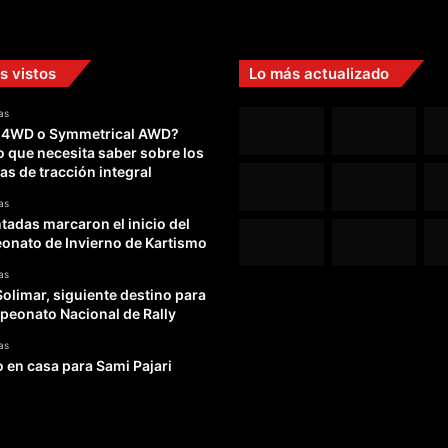
a
c
i
o
s vistos
Lo más actualizado
n
a
as
l
 4WD o Symmetrical AWD?
e
o que necesita saber sobre los
s
as de tracción integral
as
adas marcaron el inicio del
nato de Invierno de Kartismo
as
Solimar, siguiente destino para
peonato Nacional de Rally
as
o en casa para Sami Pajari