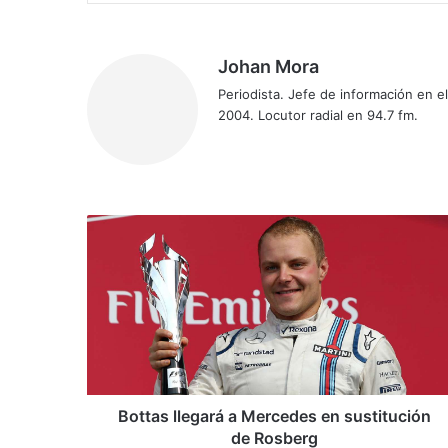
Johan Mora
Periodista. Jefe de información en 
2004. Locutor radial en 94.7 fm.
Fa
X
Yo
Ins
ce
uT
tag
bo
ub
ra
ok
e
m
B
o
t
t
a
s
l
l
e
g
Bottas llegará a Mercedes en sustitución
a
de Rosberg