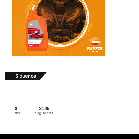
Síguenos
0
31.4k
Fans
Seguidores