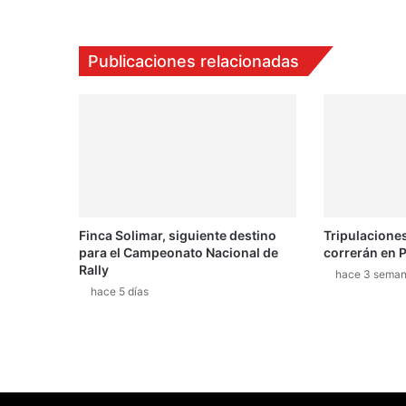
r
á
a
Publicaciones relacionadas
M
e
r
c
e
d
e
s
e
Finca Solimar, siguiente destino
Tripulacione
n
para el Campeonato Nacional de
correrán en
s
Rally
u
hace 3 sema
hace 5 días
s
t
i
t
u
c