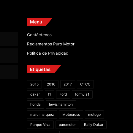
Menú
Contáctenos
Reglamentos Puro Motor
Política de Privacidad
Etiquetas
2015
2016
2017
CTCC
dakar
f1
Ford
formula1
honda
lewis hamilton
marc marquez
Motocross
motogp
Parque Viva
puromotor
Rally Dakar