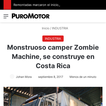
Remontadas marcaron el inicio del Campeonato de Invierno de Kartismo
Menú
Switch
B
Inicio
/
INDUSTRIA
INDUSTRIA
Monstruoso camper Zombie
Machine, se construye en
Costa Rica
Johan Mora
septiembre 8, 2017
Menos de un minuto