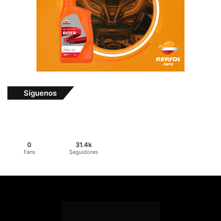
Síguenos
0
31.4k
Fans
Seguidores