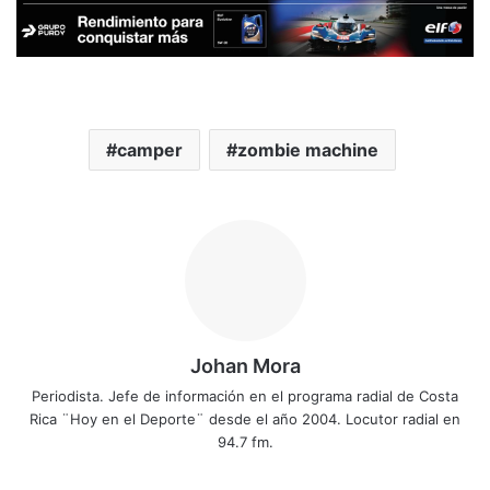
camper
zombie machine
Johan Mora
Periodista. Jefe de información en el programa radial de Costa
Rica ¨Hoy en el Deporte¨ desde el año 2004. Locutor radial en
94.7 fm.
Fa
X
Yo
Ins