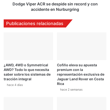
s
r
Dodge Viper ACR se despide sin record y con
a
A
accidente en Nurburgring
r
C
i
R
Publicaciones relacionadas
o
s
!
e
d
e
s
p
i
d
¿AWD, 4WD o Symmetrical
Cofiño eleva su apuesta
e
AWD? Todo lo que necesita
premium con la
s
saber sobre los sistemas de
representación exclusiva de
i
tracción integral
Jaguar Land Rover en Costa
n
Rica
hace 4 días
r
hace 2 semanas
e
c
o
r