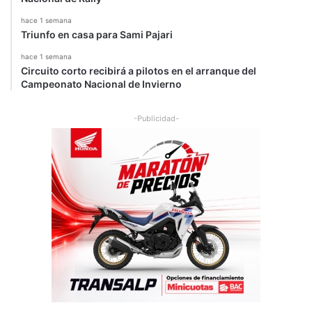
g
hace 1 semana
r
Triunfo en casa para Sami Pajari
i
hace 1 semana
n
Circuito corto recibirá a pilotos en el arranque del
g
Campeonato Nacional de Invierno
-Publicidad-