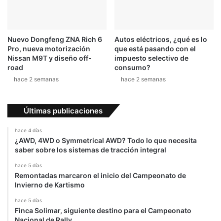
d
y
c
o
Nuevo Dongfeng ZNA Rich 6
Autos eléctricos, ¿qué es lo
n
Pro, nueva motorización
que está pasando con el
a
Nissan M9T y diseño off-
impuesto selectivo de
c
road
consumo?
c
hace 2 semanas
hace 2 semanas
i
d
e
Últimas publicaciones
n
t
hace 4 días
e
¿AWD, 4WD o Symmetrical AWD? Todo lo que necesita
e
saber sobre los sistemas de tracción integral
n
hace 5 días
N
Remontadas marcaron el inicio del Campeonato de
u
Invierno de Kartismo
r
b
hace 5 días
Finca Solimar, siguiente destino para el Campeonato
u
Nacional de Rally
r