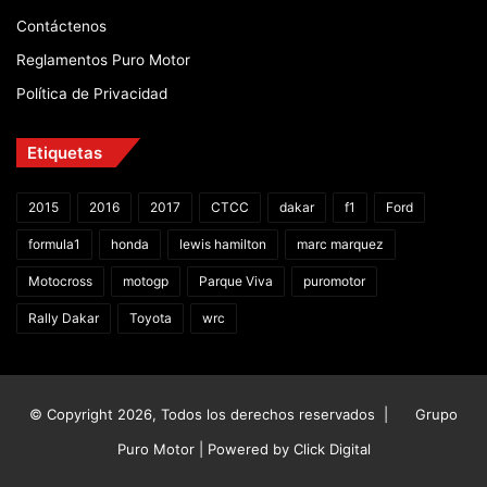
Contáctenos
Reglamentos Puro Motor
Política de Privacidad
Etiquetas
2015
2016
2017
CTCC
dakar
f1
Ford
formula1
honda
lewis hamilton
marc marquez
Motocross
motogp
Parque Viva
puromotor
Rally Dakar
Toyota
wrc
© Copyright 2026, Todos los derechos reservados |
Grupo
Puro Motor | Powered by
Click Digital