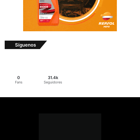
Síguenos
0
31.4k
Fans
Seguidores