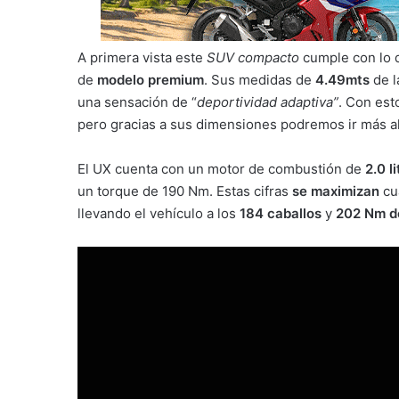
A primera vista este
SUV compacto
cumple con lo q
de
modelo premium
. Sus medidas de
4.49mts
de l
una sensación de “
deportividad adaptiva”
. Con est
pero gracias a sus dimensiones podremos ir más all
El UX cuenta con un motor de combustión de
2.0 l
un torque de 190 Nm. Estas cifras
se maximizan
cua
llevando el vehículo a los
184 caballos
y
202 Nm d