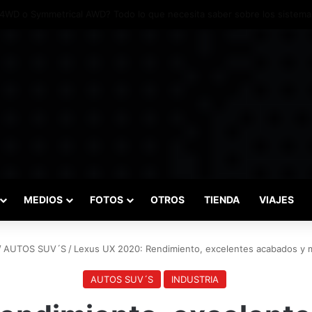
adas marcaron el inicio del Campeonato de Invierno de Kartismo
MEDIOS
FOTOS
OTROS
TIENDA
VIAJES
/
AUTOS SUV´S
/
Lexus UX 2020: Rendimiento, excelentes acabados y m
AUTOS SUV´S
INDUSTRIA