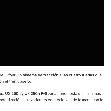
de E-four, un
sistema de tracción a las cuatro ruedas
que
n el tren trasero.
es:
UX 250h
y
UX 250h F-Sport
, siendo esta última la más
torización, sus variantes en precio van de la mano con la