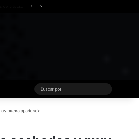
Facebook
X
YouTube
Instagram
TikTok
Acceso
Switch skin
Buscar
por
uy buena apariencia.