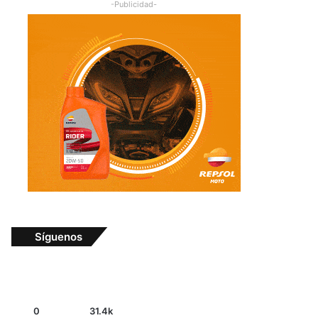
-Publicidad-
Síguenos
0
31.4k