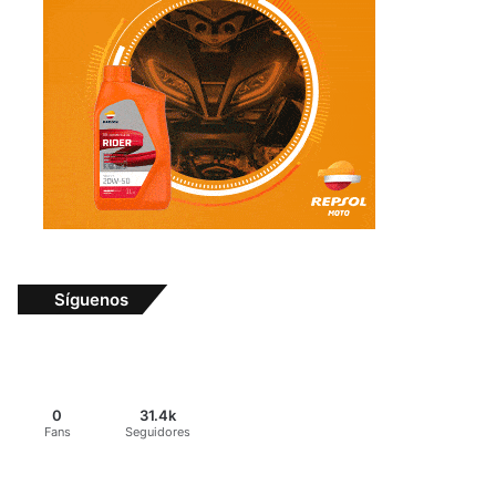
Síguenos
0
31.4k
Fans
Seguidores