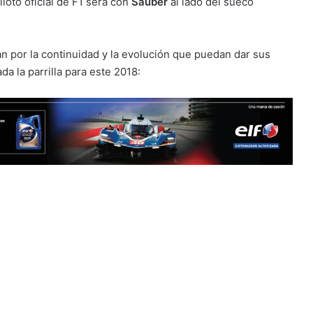
loto oficial de F1 será con
Sauber
al lado del sueco
an por la continuidad y la evolución que puedan dar sus
 la parrilla para este 2018: