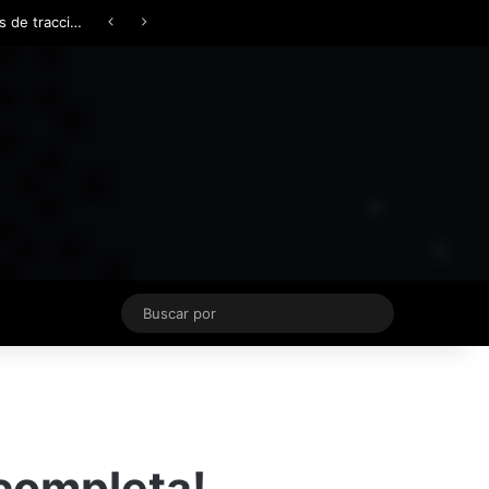
Facebook
X
YouTube
Instagram
TikTok
Acceso
Switch skin
Buscar
por
 completa!