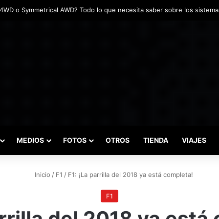
adas marcaron el inicio del Campeonato de Invierno de Kartismo
MEDIOS
FOTOS
OTROS
TIENDA
VIAJES
Inicio
/
F1
/
F1: ¡La parrilla del 2018 ya está completa!
F1
arrilla del 2018 ya está