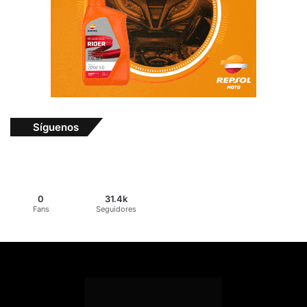
Síguenos
0
31.4k
Fans
Seguidores