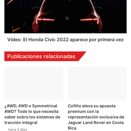
Civic
2022
aparece
por
primera
vez
Vídeo: El Honda Civic 2022 aparece por primera vez
Publicaciones relacionadas
¿AWD, 4WD o Symmetrical
Cofiño eleva su apuesta
AWD? Todo lo que necesita
premium con la
saber sobre los sistemas de
representación exclusiva de
tracción integral
Jaguar Land Rover en Costa
Rica
hace 5 días