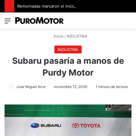
Remontadas marcaron el inicio del Campeonato de Invierno de Kartismo
Menú
Switch
B
Inicio
/
INDUSTRIA
INDUSTRIA
Subaru pasaría a manos de
Purdy Motor
Jose Miguel Arce
noviembre 12, 2020
1 minuto de lectura