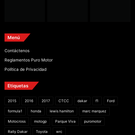
Menú
Contáctenos
Reglamentos Puro Motor
Política de Privacidad
Etiquetas
2015
2016
2017
CTCC
dakar
f1
Ford
formula1
honda
lewis hamilton
marc marquez
Motocross
motogp
Parque Viva
puromotor
Rally Dakar
Toyota
wrc