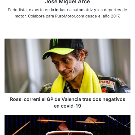
Jose Miguel Arce
Periodista, experto en la industria automotriz y los deportes de
motor. Colabora para PuroMotor.com desde el año 2017.
Sitio
web
Rossi
correrá
el
GP
de
Valencia
tras
dos
negativos
en
Rossi correrá el GP de Valencia tras dos negativos
covid-
en covid-19
19
Vídeo:
El
Honda