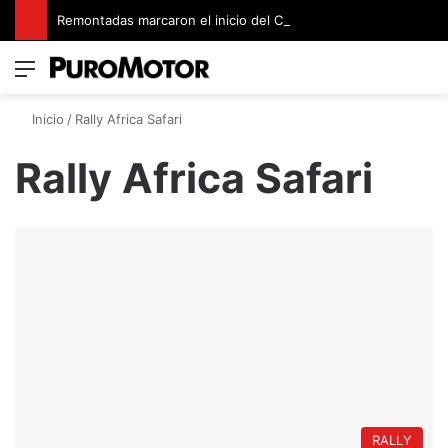
Remontadas marcaron el inicio del Campeonato de Invierno de Kartismo
Menú
Switch
B
Inicio
/
Rally Africa Safari
Rally Africa Safari
RALLY