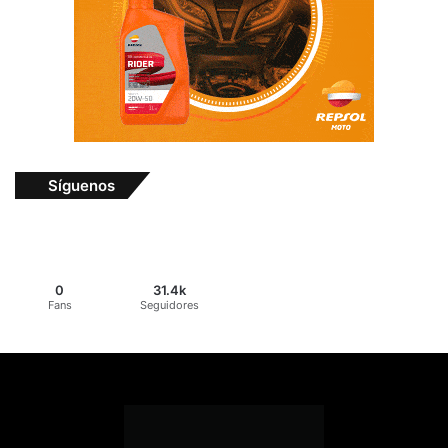
Síguenos
0
31.4k
Fans
Seguidores