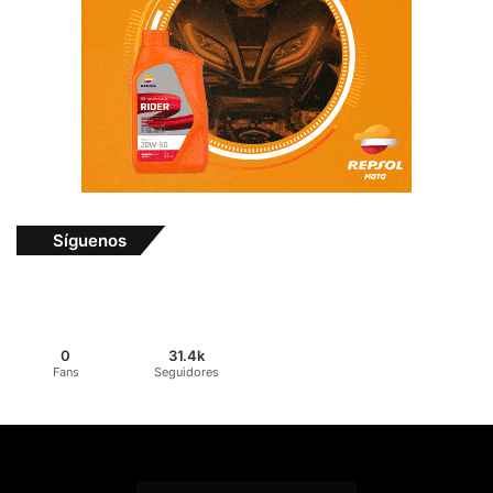
Síguenos
0
31.4k
Fans
Seguidores