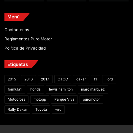
Menú
Contáctenos
Reglamentos Puro Motor
Política de Privacidad
Etiquetas
2015
2016
2017
CTCC
dakar
f1
Ford
formula1
honda
lewis hamilton
marc marquez
Motocross
motogp
Parque Viva
puromotor
Rally Dakar
Toyota
wrc