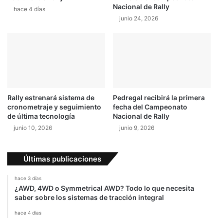
Nacional de Rally
hace 4 días
e
junio 24, 2026
s
e
n
c
i
a
e
n
Rally estrenará sistema de
Pedregal recibirá la primera
L
cronometraje y seguimiento
fecha del Campeonato
a
de última tecnología
Nacional de Rally
P
junio 10, 2026
junio 9, 2026
o
n
d
Últimas publicaciones
e
r
hace 3 días
o
¿AWD, 4WD o Symmetrical AWD? Todo lo que necesita
s
saber sobre los sistemas de tracción integral
a
hace 4 días