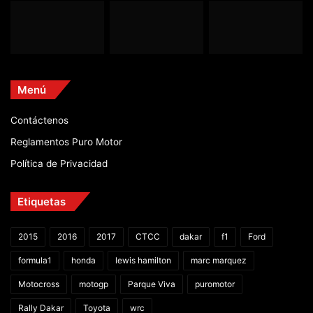
Menú
Contáctenos
Reglamentos Puro Motor
Política de Privacidad
Etiquetas
2015
2016
2017
CTCC
dakar
f1
Ford
formula1
honda
lewis hamilton
marc marquez
Motocross
motogp
Parque Viva
puromotor
Rally Dakar
Toyota
wrc