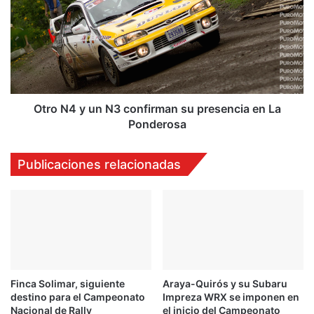
a
r
a
o
l
N
o
4
s
y
N
u
4
n
p
N
Otro N4 y un N3 confirman su presencia en La
a
3
Ponderosa
r
c
a
o
Publicaciones relacionadas
l
n
a
f
f
i
i
r
n
m
a
a
l
n
s
Finca Solimar, siguiente
Araya-Quirós y su Subaru
u
destino para el Campeonato
Impreza WRX se imponen en
p
Nacional de Rally
el inicio del Campeonato
r