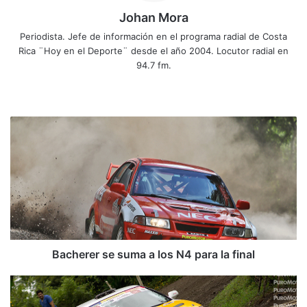
Johan Mora
Periodista. Jefe de información en el programa radial de Costa
Rica ¨Hoy en el Deporte¨ desde el año 2004. Locutor radial en
94.7 fm.
Fa
X
Yo
Ins
ce
uT
tag
bo
ub
ra
B
ok
e
m
a
c
h
e
r
e
r
s
e
Bacherer se suma a los N4 para la final
s
u
O
m
t