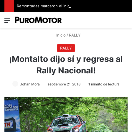
Remontadas marcaron el inicio del Campeonato de Invierno de Kartismo
Menú
Switch
B
Inicio
/
RALLY
RALLY
¡Montalto dijo sí y regresa al
Rally Nacional!
Johan Mora
septiembre 21, 2018
1 minuto de lectura