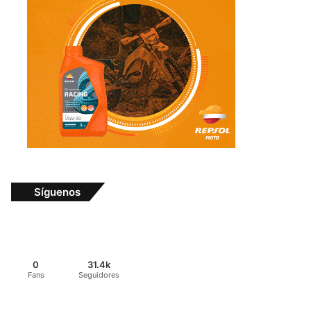
Síguenos
0
31.4k
Fans
Seguidores