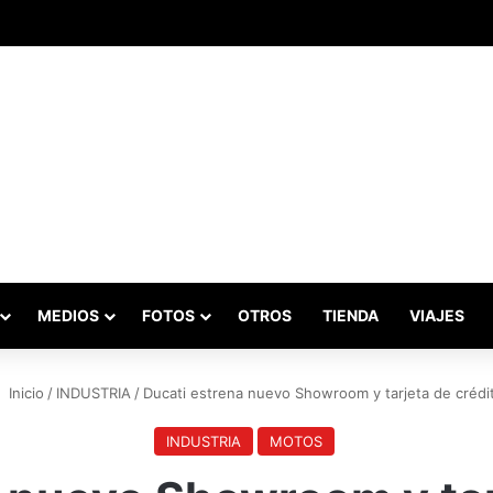
adas marcaron el inicio del Campeonato de Invierno de Kartismo
MEDIOS
FOTOS
OTROS
TIENDA
VIAJES
Inicio
/
INDUSTRIA
/
Ducati estrena nuevo Showroom y tarjeta de crédi
INDUSTRIA
MOTOS