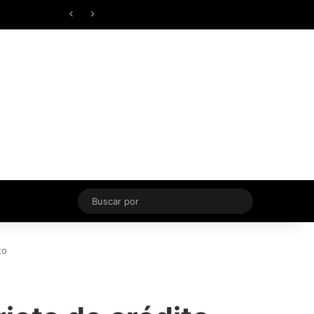
Facebook
X
YouTube
Instagram
TikTok
Acceso
Switch skin
Buscar
por
to