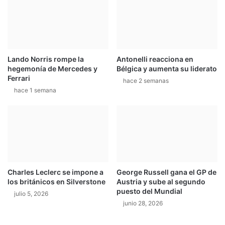
s
e
y
V
e
Lando Norris rompe la
Antonelli reacciona en
l
hegemonía de Mercedes y
Bélgica y aumenta su liderato
o
Ferrari
hace 2 semanas
c
hace 1 semana
i
r
a
p
t
o
r
6
Charles Leclerc se impone a
George Russell gana el GP de
x
los británicos en Silverstone
Austria y sube al segundo
6
puesto del Mundial
julio 5, 2026
junio 28, 2026