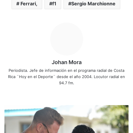
Ferrari,
f1
Sergio Marchionne
Johan Mora
Periodista. Jefe de información en el programa radial de Costa
Rica ¨Hoy en el Deporte¨ desde el año 2004. Locutor radial en
94.7 fm.
Fa
X
Yo
Ins
ce
uT
tag
bo
ub
ra
C
ok
e
m
a
r
a
s