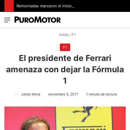
Remontadas marcaron el inicio del Campeonato de Invierno de Kartismo
Menú
Switch
B
Inicio
/
F1
F1
El presidente de Ferrari
amenaza con dejar la Fórmula
1
Johan Mora
noviembre 3, 2017
1 minuto de lectura