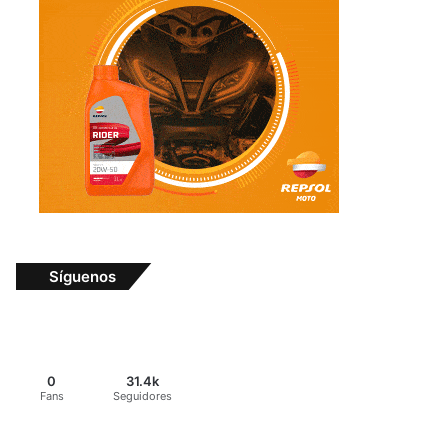
Síguenos
0
31.4k
Fans
Seguidores