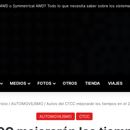
adas marcaron el inicio del Campeonato de Invierno de Kartismo
MEDIOS
FOTOS
OTROS
TIENDA
VIAJES
nicio
/
AUTOMOVILISMO
/
Autos del CTCC mejorarán los tiempos en el 
AUTOMOVILISMO
CTCC