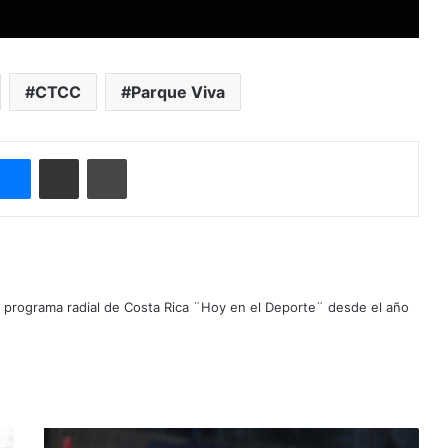
CTCC
Parque Viva
Messenger
Compartir por correo electrónico
Imprimir
el programa radial de Costa Rica ¨Hoy en el Deporte¨ desde el año
A