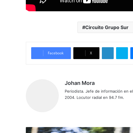
Circuito Grupo Sur
LinkedIn
Skype
Facebook
X
Johan Mora
Periodista. Jefe de información en 
2004. Locutor radial en 94.7 fm.
Fa
X
Yo
Ins
ce
uT
tag
bo
ub
ra
ok
e
m
O