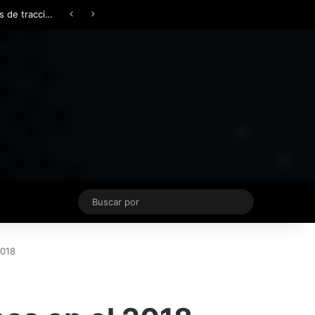
Facebook
X
YouTube
Instagram
TikTok
Acceso
Switch skin
Buscar
por
2018