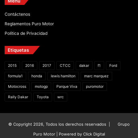
Menú
Contáctenos
Reglamentos Puro Motor
Política de Privacidad
Etiquetas
2015
2016
2017
CTCC
dakar
f1
Ford
formula1
honda
lewis hamilton
marc marquez
Motocross
motogp
Parque Viva
puromotor
Rally Dakar
Toyota
wrc
© Copyright 2026, Todos los derechos reservados |
Grupo
Puro Motor | Powered by
Click Digital