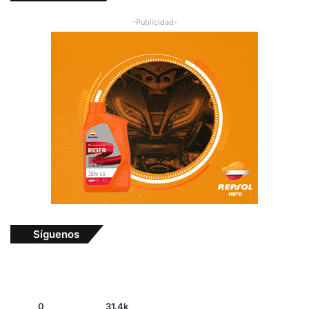
-Publicidad-
Síguenos
0
31.4k