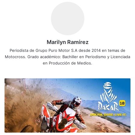
Marilyn Ramírez
Periodista de Grupo Puro Motor S.A desde 2014 en temas de
Motocross. Grado académico: Bachiller en Periodismo y Licenciada
en Producción de Medios.
D
a
k
a
r
1
8
:
¡