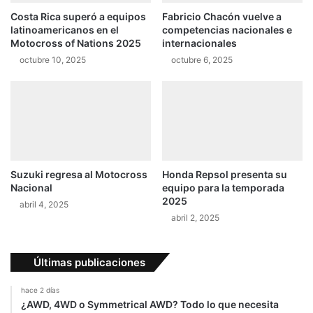
u
f
Costa Rica superó a equipos
Fabricio Chacón vuelve a
e
u
latinoamericanos en el
competencias nacionales e
g
e
Motocross of Nations 2025
internacionales
o
p
octubre 10, 2025
octubre 6, 2025
o
a
f
r
i
a
c
M
i
e
a
o
l
!
Suzuki regresa al Motocross
Honda Repsol presenta su
Nacional
equipo para la temporada
2025
abril 4, 2025
abril 2, 2025
Últimas publicaciones
hace 2 días
¿AWD, 4WD o Symmetrical AWD? Todo lo que necesita