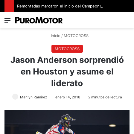
Remontadas marcaron el inicio del Campeonato de Invierno de Kartismo
Menú
Switch
B
Inicio
/
MOTOCROSS
MOTOCROSS
Jason Anderson sorprendió
en Houston y asume el
liderato
Marilyn Ramírez
enero 14, 2018
2 minutos de lectura