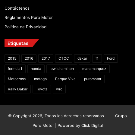
Contáctenos
Reglamentos Puro Motor
Política de Privacidad
Etiquetas
2015
2016
2017
CTCC
dakar
f1
Ford
formula1
honda
lewis hamilton
marc marquez
Motocross
motogp
Parque Viva
puromotor
Rally Dakar
Toyota
wrc
© Copyright 2026, Todos los derechos reservados |
Grupo
Puro Motor | Powered by
Click Digital