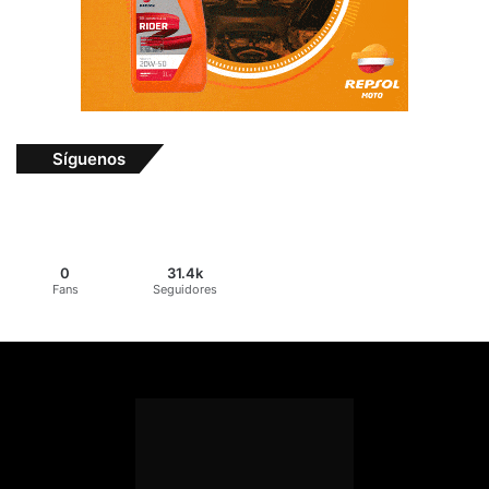
Síguenos
0
31.4k
Fans
Seguidores