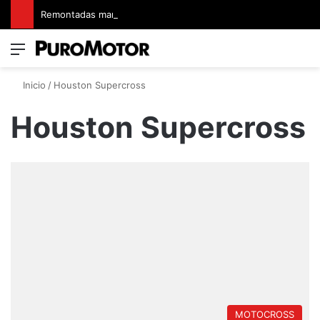
Remontadas marcaron el inicio del Campeonato de Invierno de Kartismo
Menú
Switch
B
Inicio
/
Houston Supercross
Houston Supercross
MOTOCROSS