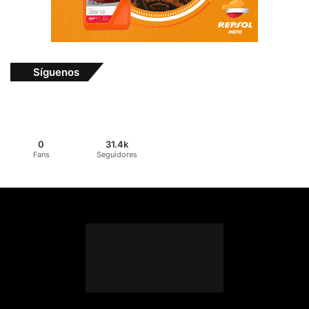
Síguenos
0
31.4k
Fans
Seguidores