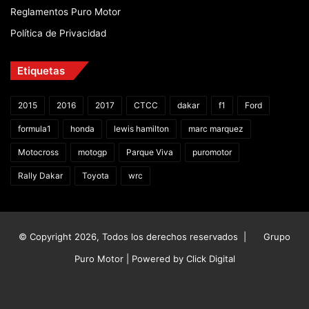
Reglamentos Puro Motor
Política de Privacidad
Etiquetas
2015
2016
2017
CTCC
dakar
f1
Ford
formula1
honda
lewis hamilton
marc marquez
Motocross
motogp
Parque Viva
puromotor
Rally Dakar
Toyota
wrc
© Copyright 2026, Todos los derechos reservados |
Grupo
Puro Motor | Powered by
Click Digital
Facebook
X
YouTube
Instagram
TikTok