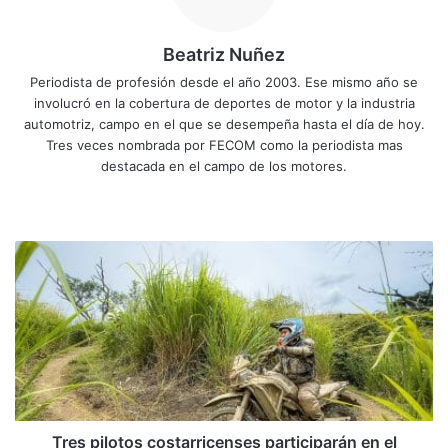
Beatriz Nuñez
Periodista de profesión desde el año 2003. Ese mismo año se
involucró en la cobertura de deportes de motor y la industria
automotriz, campo en el que se desempeña hasta el día de hoy.
Tres veces nombrada por FECOM como la periodista mas
destacada en el campo de los motores.
Sitio
Facebook
X
YouTube
Instagram
web
Tres
pilotos
costarricenses
participarán
en
el
CFMOTO
MT
Challenge
en
Tres pilotos costarricenses participarán en el