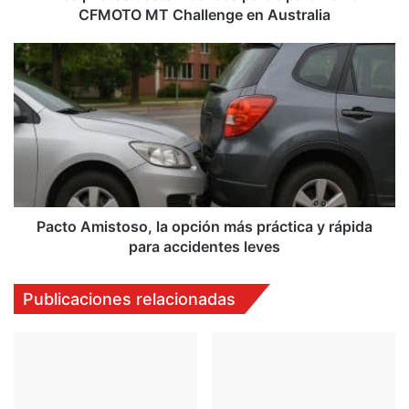
Australia
CFMOTO MT Challenge en Australia
Pacto
Amistoso,
la
opción
más
práctica
y
rápida
para
accidentes
Pacto Amistoso, la opción más práctica y rápida
leves
para accidentes leves
Publicaciones relacionadas