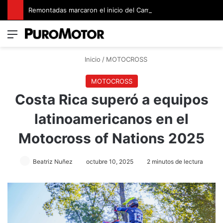
Remontadas marcaron el inicio del Campeonato de Invierno de Kartismo
Menú
Switch
B
Inicio
/
MOTOCROSS
MOTOCROSS
Costa Rica superó a equipos
latinoamericanos en el
Motocross of Nations 2025
Beatriz Nuñez
octubre 10, 2025
2 minutos de lectura