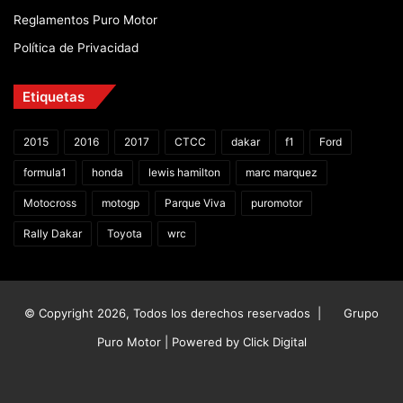
Reglamentos Puro Motor
Política de Privacidad
Etiquetas
2015
2016
2017
CTCC
dakar
f1
Ford
formula1
honda
lewis hamilton
marc marquez
Motocross
motogp
Parque Viva
puromotor
Rally Dakar
Toyota
wrc
© Copyright 2026, Todos los derechos reservados |
Grupo
Puro Motor | Powered by
Click Digital
Facebook
X
YouTube
Instagram
TikTok