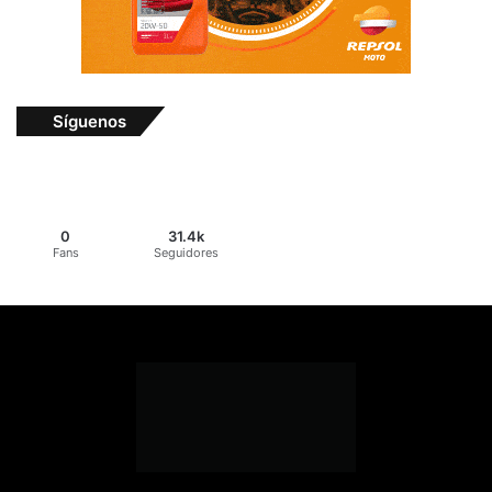
Síguenos
0
31.4k
Fans
Seguidores