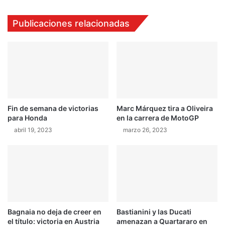
o
d
e
e
Publicaciones relacionadas
n
l
e
l
l
i
i
d
n
o
i
m
c
i
i
n
Fin de semana de victorias
Marc Márquez tira a Oliveira
o
a
para Honda
en la carrera de MotoGP
d
l
e
a
abril 19, 2023
marzo 26, 2023
l
c
A
a
u
r
t
r
o
e
c
r
r
a
Bagnaia no deja de creer en
Bastianini y las Ducati
o
d
el título: victoria en Austria
amenazan a Quartararo en
s
e