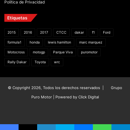
Política de Privacidad
Etiquetas
2015
2016
2017
CTCC
dakar
f1
Ford
formula1
honda
lewis hamilton
marc marquez
Motocross
motogp
Parque Viva
puromotor
Rally Dakar
Toyota
wrc
© Copyright 2026, Todos los derechos reservados |
Grupo
Puro Motor | Powered by
Click Digital
Facebook
X
YouTube
Instagram
TikTok