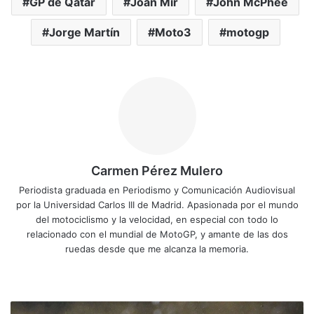
GP de Qatar
Joan Mir
John McPhee
Jorge Martín
Moto3
motogp
Carmen Pérez Mulero
Periodista graduada en Periodismo y Comunicación Audiovisual
por la Universidad Carlos III de Madrid. Apasionada por el mundo
del motociclismo y la velocidad, en especial con todo lo
relacionado con el mundial de MotoGP, y amante de las dos
ruedas desde que me alcanza la memoria.
Siti
o
we
F