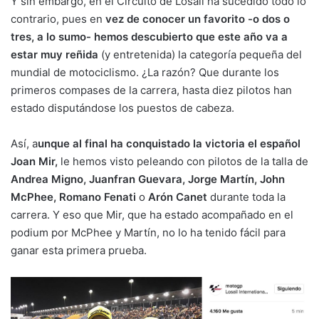
Y sin embargo, en el Circuito de Losail ha sucedido todo lo
contrario, pues en
vez de conocer un favorito -o dos o
tres, a lo sumo- hemos descubierto que este año va a
estar muy reñida
(y entretenida) la categoría pequeña del
mundial de motociclismo. ¿La razón? Que durante los
primeros compases de la carrera, hasta diez pilotos han
estado disputándose los puestos de cabeza.
Así, a
unque al final ha conquistado la victoria el español
Joan Mir,
le hemos visto peleando con pilotos de la talla de
Andrea Migno, Juanfran Guevara, Jorge Martín, John
McPhee, Romano Fenati
o
Arón Canet
durante toda la
carrera. Y eso que Mir, que ha estado acompañado en el
podium por McPhee y Martín, no lo ha tenido fácil para
ganar esta primera prueba.