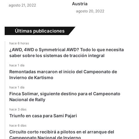
Austria
agosto 21, 2022
s
M
agosto 20, 2022
o
t
o
Últimas publicaciones
2
e
hace 6 horas
n
¿AWD, 4WD o Symmetrical AWD? Todo lo que necesita
e
saber sobre los sistemas de tracción integral
l
G
hace 1 día
Remontadas marcaron el inicio del Campeonato de
P
Invierno de Kartismo
d
e
hace 1 día
Q
Finca Solimar, siguiente destino para el Campeonato
a
Nacional de Rally
t
hace 3 días
a
Triunfo en casa para Sami Pajari
r
hace 6 días
Circuito corto recibirá a pilotos en el arranque del
Campeonato Nacional de Invierno