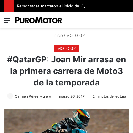
Remontadas marcaron el inicio del Campeonato de Invierno de Kartismo
Menú
Switch
B
Inicio
/
MOTO GP
MOTO GP
#QatarGP: Joan Mir arrasa en
la primera carrera de Moto3
de la temporada
Carmen Pérez Mulero
marzo 26, 2017
2 minutos de lectura