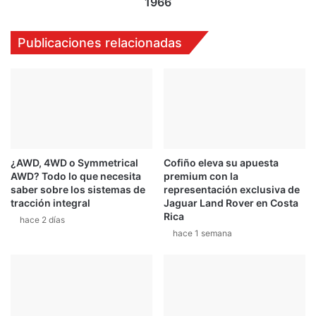
a
1966
t
g
a
e
Publicaciones relacionadas
c
E
o
d
n
i
u
t
n
i
m
o
o
n
t
,
o
¿AWD, 4WD o Symmetrical
Cofiño eleva su apuesta
u
AWD? Todo lo que necesita
premium con la
r
n
saber sobre los sistemas de
representación exclusiva de
V
h
tracción integral
Jaguar Land Rover en Costa
1
o
Rica
hace 2 días
0
m
hace 1 semana
e
n
a
j
e
a