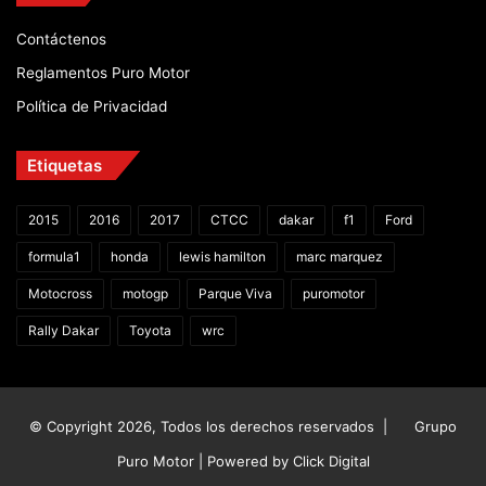
Contáctenos
Reglamentos Puro Motor
Política de Privacidad
Etiquetas
2015
2016
2017
CTCC
dakar
f1
Ford
formula1
honda
lewis hamilton
marc marquez
Motocross
motogp
Parque Viva
puromotor
Rally Dakar
Toyota
wrc
© Copyright 2026, Todos los derechos reservados |
Grupo
Puro Motor | Powered by
Click Digital