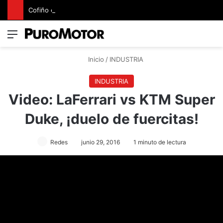
Cofiño eleva su apuesta premium con la representación exclusiva de Jaguar Land Rover en Costa Rica
Menú
Switch
B
Inicio
/
INDUSTRIA
INDUSTRIA
Video: LaFerrari vs KTM Super
Duke, ¡duelo de fuercitas!
Redes
junio 29, 2016
1 minuto de lectura