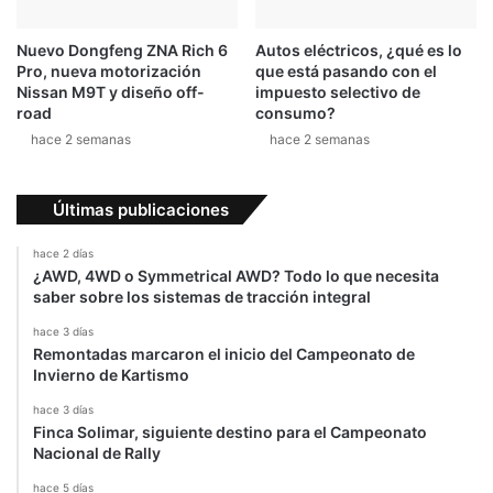
l
G
Nuevo Dongfeng ZNA Rich 6
Autos eléctricos, ¿qué es lo
T
Pro, nueva motorización
que está pasando con el
4
Nissan M9T y diseño off-
impuesto selectivo de
0
road
consumo?
d
hace 2 semanas
hace 2 semanas
e
1
9
Últimas publicaciones
6
6
hace 2 días
¿AWD, 4WD o Symmetrical AWD? Todo lo que necesita
saber sobre los sistemas de tracción integral
hace 3 días
Remontadas marcaron el inicio del Campeonato de
Invierno de Kartismo
hace 3 días
Finca Solimar, siguiente destino para el Campeonato
Nacional de Rally
hace 5 días