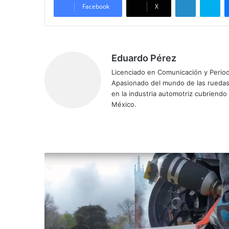
Facebook
X
Eduardo Pérez
Licenciado en Comunicación y Perio
Apasionado del mundo de las ruedas
en la industria automotriz cubriendo
México.
Siti
Fa
X
Yo
Ins
o
ce
uT
tag
we
bo
ub
ra
b
ok
e
m
V
i
d
e
o
:
L