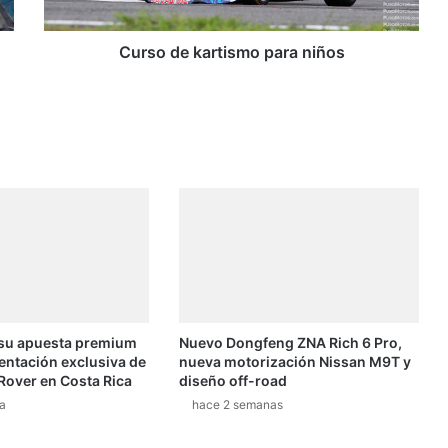
k
a
r
Curso de kartismo para niños
t
i
s
m
o
p
a
r
a
n
i
ñ
o
 su apuesta premium
Nuevo Dongfeng ZNA Rich 6 Pro,
s
entación exclusiva de
nueva motorización Nissan M9T y
Rover en Costa Rica
diseño off-road
a
hace 2 semanas