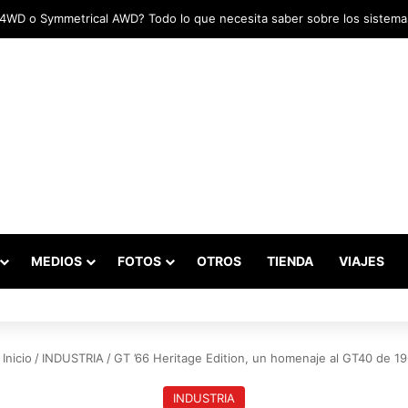
adas marcaron el inicio del Campeonato de Invierno de Kartismo
MEDIOS
FOTOS
OTROS
TIENDA
VIAJES
Inicio
/
INDUSTRIA
/
GT ’66 Heritage Edition, un homenaje al GT40 de 1
INDUSTRIA