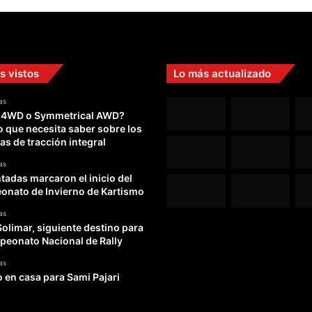
s vistos
Lo más actualizado
as
 4WD o Symmetrical AWD?
o que necesita saber sobre los
as de tracción integral
as
adas marcaron el inicio del
nato de Invierno de Kartismo
as
Solimar, siguiente destino para
peonato Nacional de Rally
as
o en casa para Sami Pajari