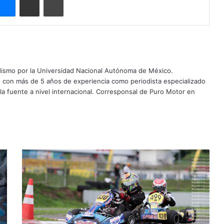
dismo por la Universidad Nacional Autónoma de México.
 con más de 5 años de experiencia como periodista especializado
 la fuente a nivel internacional. Corresponsal de Puro Motor en
C
u
r
s
o
d
e