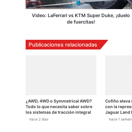
a
F
e
Video: LaFerrari vs KTM Super Duke, ¡duelo
r
de fuercitas!
r
a
r
Publicaciones relacionadas
i
v
s
K
T
M
S
u
p
¿AWD, 4WD o Symmetrical AWD?
Cofiño eleva
e
Todo lo que necesita saber sobre
con la repres
r
los sistemas de tracción integral
Jaguar Land 
D
hace 2 días
hace 1 seman
u
k