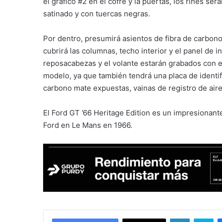
el gráfico #2 en el cofre y la puertas, los rines s
satinado y con tuercas negras.
Por dentro, presumirá asientos de fibra de carbono
cubrirá las columnas, techo interior y el panel de 
reposacabezas y el volante estarán grabados con el 
modelo, ya que también tendrá una placa de identif
carbono mate expuestas, vainas de registro de aire 
El Ford GT ’66 Heritage Edition es un impresionant
Ford en Le Mans en 1966.
LinkedIn
Skype