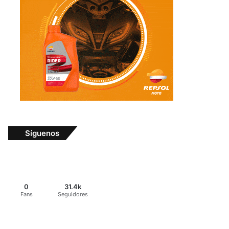
Síguenos
0
31.4k
Fans
Seguidores