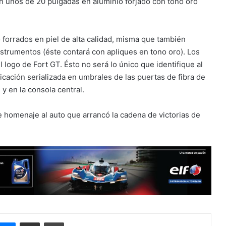
erán unos de 20 pulgadas en aluminio forjado con tono oro
 forrados en piel de alta calidad, misma que también
instrumentos (éste contará con apliques en tono oro). Los
logo de Fort GT. Ésto no será lo único que identifique al
icación serializada en umbrales de las puertas de fibra de
y en la consola central.
e homenaje al auto que arrancó la cadena de victorias de
Messenger
Compartir por correo electrónico
Imprimir