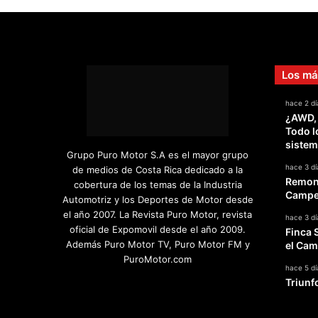
e
,
¡
d
u
Los má
e
l
hace 2 dí
o
¿AWD,
d
Todo l
e
sistem
f
Grupo Puro Motor S.A es el mayor grupo
u
hace 3 dí
de medios de Costa Rica dedicado a la
e
Remont
cobertura de los temas de la Industria
r
Campeo
Automotriz y los Deportes de Motor desde
c
el año 2007. La Revista Puro Motor, revista
hace 3 dí
i
oficial de Expomovil desde el año 2009.
Finca 
t
Además Puro Motor TV, Puro Motor FM y
el Cam
a
PuroMotor.com
s
hace 5 dí
Triunf
!
Facebook
X
YouTube
Instagram
TikTok