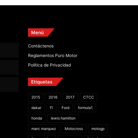
Menú
Contáctenos
Reglamentos Puro Motor
Política de Privacidad
Etiquetas
2015
2016
2017
CTCC
dakar
f1
Ford
formula1
honda
lewis hamilton
marc marquez
Motocross
motogp