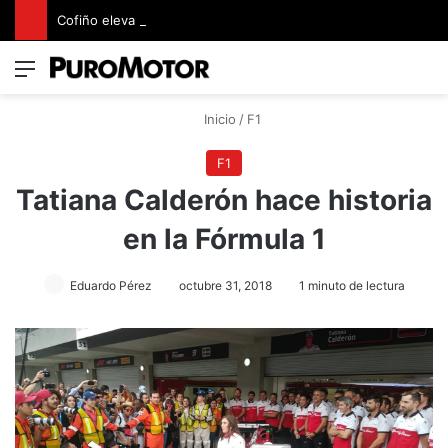
Cofiño eleva su apuesta premium con la representación exclusiva de Jaguar Land Rover en Costa Rica
Menú
Switch
B
Inicio
/
F1
F1
Tatiana Calderón hace historia
en la Fórmula 1
Eduardo Pérez
octubre 31, 2018
1 minuto de lectura