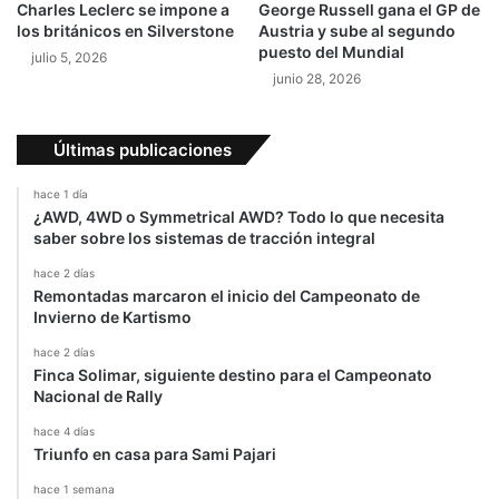
Charles Leclerc se impone a
George Russell gana el GP de
a
los británicos en Silverstone
Austria y sube al segundo
r
puesto del Mundial
julio 5, 2026
2
junio 28, 2026
0
1
9
Últimas publicaciones
hace 1 día
¿AWD, 4WD o Symmetrical AWD? Todo lo que necesita
saber sobre los sistemas de tracción integral
hace 2 días
Remontadas marcaron el inicio del Campeonato de
Invierno de Kartismo
hace 2 días
Finca Solimar, siguiente destino para el Campeonato
Nacional de Rally
hace 4 días
Triunfo en casa para Sami Pajari
hace 1 semana