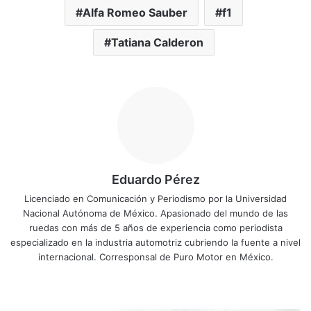
Alfa Romeo Sauber
f1
Tatiana Calderon
Eduardo Pérez
Licenciado en Comunicación y Periodismo por la Universidad
Nacional Autónoma de México. Apasionado del mundo de las
ruedas con más de 5 años de experiencia como periodista
especializado en la industria automotriz cubriendo la fuente a nivel
internacional. Corresponsal de Puro Motor en México.
Siti
Fa
X
Yo
Ins
o
ce
uT
tag