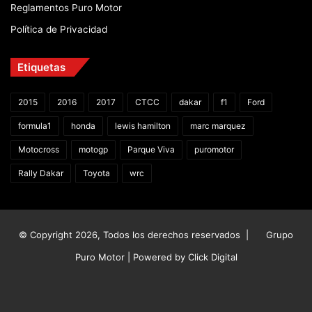
Reglamentos Puro Motor
Política de Privacidad
Etiquetas
2015
2016
2017
CTCC
dakar
f1
Ford
formula1
honda
lewis hamilton
marc marquez
Motocross
motogp
Parque Viva
puromotor
Rally Dakar
Toyota
wrc
© Copyright 2026, Todos los derechos reservados |
Grupo
Puro Motor | Powered by
Click Digital
Facebook
X
YouTube
Instagram
TikTok