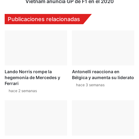
u
u
Vietnam anuncia GP de F1 en el 2020
p
n
r
c
Publicaciones relacionadas
e
i
s
a
e
G
n
P
c
d
i
e
a
F
e
1
Lando Norris rompe la
Antonelli reacciona en
n
e
hegemonía de Mercedes y
Bélgica y aumenta su liderato
e
n
Ferrari
l
hace 3 semanas
e
hace 2 semanas
R
l
a
2
l
0
l
2
y
0
D
a
k