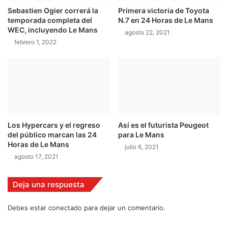
u
Sebastien Ogier correrá la
Primera victoria de Toyota
e
r
temporada completa del
N.7 en 24 Horas de Le Mans
r
o
WEC, incluyendo Le Mans
á
agosto 22, 2021
M
febrero 1, 2022
c
o
a
t
m
o
p
r
e
ó
n
e
Los Hypercars y el regreso
Así es el futurista Peugeot
s
del público marcan las 24
para Le Mans
t
Horas de Le Mans
julio 6, 2021
e
agosto 17, 2021
a
ñ
o
Deja una respuesta
"
Debes estar conectado para dejar un comentario.