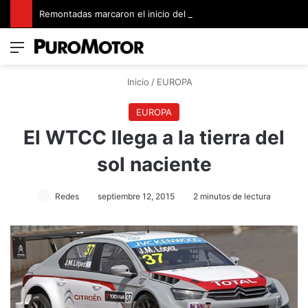
Remontadas marcaron el inicio del Campeonato de Invierno de Kartismo
Menú
Switch
B
Inicio
/
EUROPA
EUROPA
El WTCC llega a la tierra del
sol naciente
Redes
septiembre 12, 2015
2 minutos de lectura