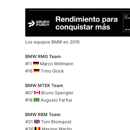
Los equipos BMW en 2016
BMW RMG Team
#11
Marco Wittmann
#16
Timo Glock
BMW MTEK Team
#07
Bruno Spengler
#18
Augusto Farfus
BMW RBM Team
#31
Tom Blomqvist
#36
Maxime Martin