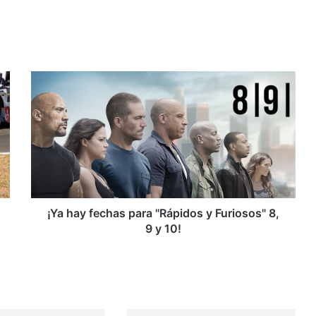
¡
Y
a
h
a
y
f
e
c
h
¡Ya hay fechas para "Rápidos y Furiosos" 8,
a
9 y 10!
s
p
a
r
a
"