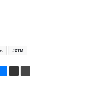
,
DTM
Messenger
Compartir por correo electrónico
Imprimir