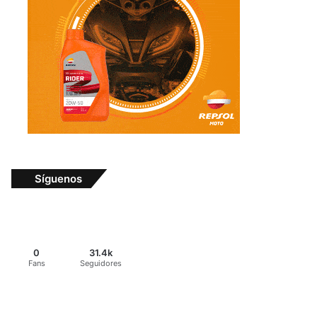
Síguenos
0
31.4k
Fans
Seguidores