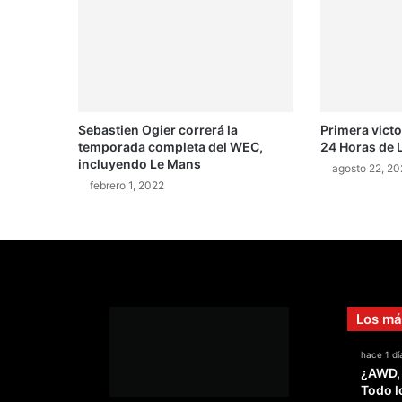
a
H
a
n
k
o
Sebastien Ogier correrá la
Primera victo
o
temporada completa del WEC,
24 Horas de 
k
incluyendo Le Mans
agosto 22, 20
febrero 1, 2022
Los má
hace 1 dí
¿AWD,
Todo l