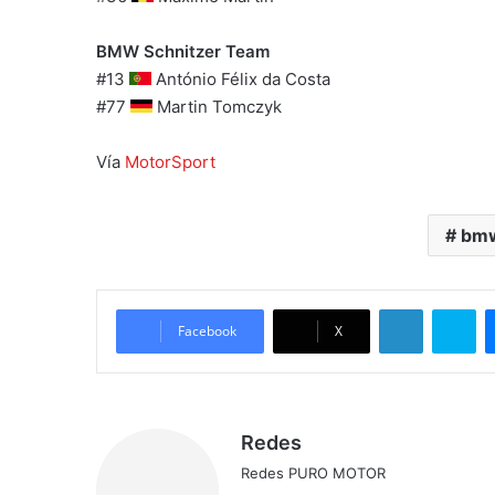
BMW Schnitzer Team
#13
António Félix da Costa
#77
Martin Tomczyk
Vía
MotorSport
bmw
LinkedIn
Skype
Facebook
X
Redes
Redes PURO MOTOR