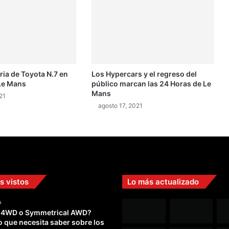
R
á
p
i
d
o
ria de Toyota N.7 en
Los Hypercars y el regreso del
s
Le Mans
público marcan las 24 Horas de Le
y
Mans
F
21
agosto 17, 2021
u
r
i
o
s
o
s
s vistos
Lo más actualizado
"
8
a
,
 4WD o Symmetrical AWD?
9
o que necesita saber sobre los
y