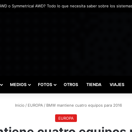
das marcaron el inicio del Campeonato de Invierno de Kartismo
MEDIOS
FOTOS
OTROS
TIENDA
VIAJES
Inicio
/
EUROPA
/
BMW mantiene cuatro equipos para 2016
EUROPA
iene cuatro equipos 