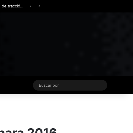
Facebook
X
YouTube
Instagram
TikTok
Acceso
Switch skin
Buscar
por
para 2016