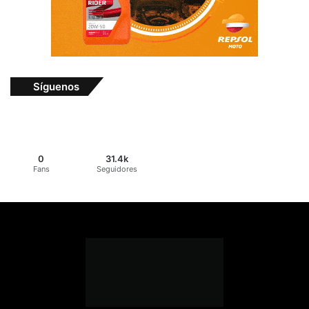
Síguenos
0
31.4k
Fans
Seguidores