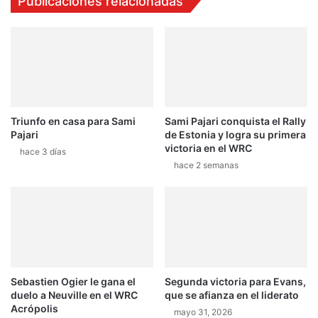
Publicaciones relacionadas
m
v
á
a
s
l
l
a
í
:
d
"
e
N
r
o
Triunfo en casa para Sami
Sami Pajari conquista el Rally
t
Pajari
de Estonia y logra su primera
e
victoria en el WRC
n
hace 3 días
hace 2 semanas
í
a
n
i
n
g
u
n
Sebastien Ogier le gana el
Segunda victoria para Evans,
a
duelo a Neuville en el WRC
que se afianza en el liderato
p
Acrópolis
mayo 31, 2026
o