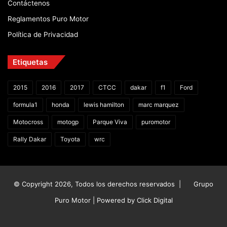
Contáctenos
Reglamentos Puro Motor
Política de Privacidad
Etiquetas
2015
2016
2017
CTCC
dakar
f1
Ford
formula1
honda
lewis hamilton
marc marquez
Motocross
motogp
Parque Viva
puromotor
Rally Dakar
Toyota
wrc
© Copyright 2026, Todos los derechos reservados |
Grupo
Puro Motor | Powered by
Click Digital
Facebook
X
YouTube
Instagram
TikTok