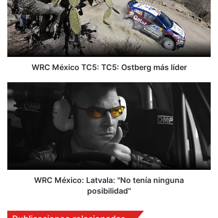
M
é
x
i
c
o
T
WRC México TC5: TC5: Ostberg más líder
C
5
W
:
R
T
C
C
M
5
é
:
x
O
i
s
c
t
o
b
:
WRC México: Latvala: "No tenía ninguna
e
L
posibilidad"
r
a
g
t