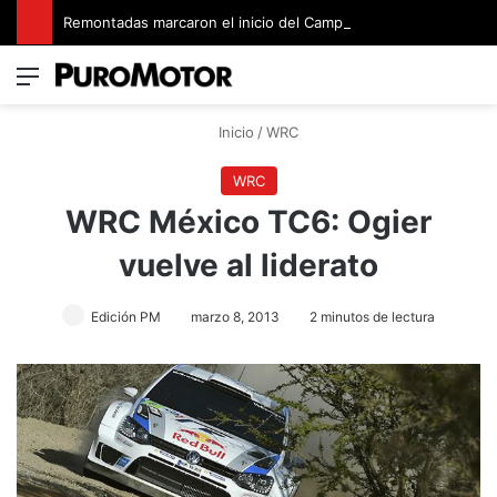
Remontadas marcaron el inicio del Campeonato de Invierno de Kartismo
Menú
Switch
B
Inicio
/
WRC
WRC
WRC México TC6: Ogier
vuelve al liderato
Edición PM
marzo 8, 2013
2 minutos de lectura