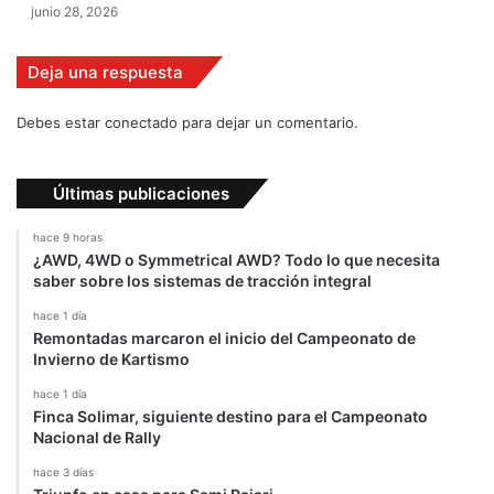
junio 28, 2026
s
i
b
Deja una respuesta
i
l
Debes estar conectado para dejar un comentario.
i
d
a
Últimas publicaciones
d
"
hace 9 horas
¿AWD, 4WD o Symmetrical AWD? Todo lo que necesita
saber sobre los sistemas de tracción integral
hace 1 día
Remontadas marcaron el inicio del Campeonato de
Invierno de Kartismo
hace 1 día
Finca Solimar, siguiente destino para el Campeonato
Nacional de Rally
hace 3 días