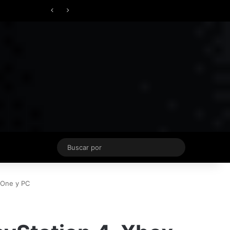
Facebook
X
YouTube
Instagram
TikTok
Acceso
Switch skin
vierno
Buscar
por
x One y PC