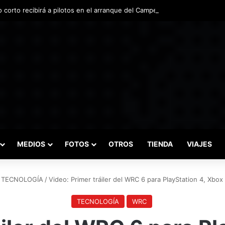
o corto recibirá a pilotos en el arranque del Campeonato Nacional de In
MEDIOS
FOTOS
OTROS
TIENDA
VIAJES
TECNOLOGÍA
/
Video: Primer tráiler del WRC 6 para PlayStation 4, Xbo
TECNOLOGÍA
WRC