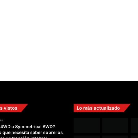
í
a
d
e
F
1
s vistos
Lo más actualizado
as
 4WD o Symmetrical AWD?
o que necesita saber sobre los