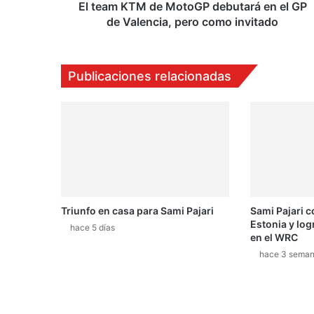
d
El team KTM de MotoGP debutará en el GP
e
de Valencia, pero como invitado
M
o
t
Publicaciones relacionadas
o
G
P
d
e
b
u
t
a
Triunfo en casa para Sami Pajari
Sami Pajari c
r
Estonia y log
á
hace 5 días
en el WRC
e
hace 3 sema
n
e
l
G