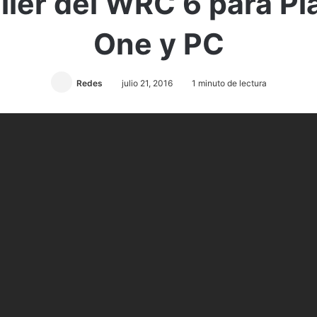
áiler del WRC 6 para Pl
One y PC
Redes
julio 21, 2016
1 minuto de lectura