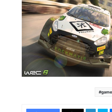
gam
LinkedIn
Skype