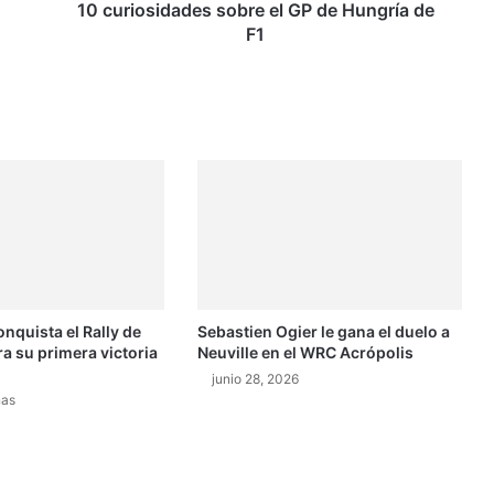
d
10 curiosidades sobre el GP de Hungría de
a
F1
d
e
s
s
o
b
r
e
e
l
G
P
onquista el Rally de
Sebastien Ogier le gana el duelo a
d
ra su primera victoria
Neuville en el WRC Acrópolis
e
H
junio 28, 2026
nas
u
n
g
r