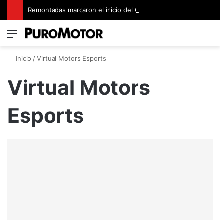
Remontadas marcaron el inicio del Campeonato de Invierno de Kartismo
Menú
Switch
B
Inicio
/
Virtual Motors Esports
Virtual Motors
Esports