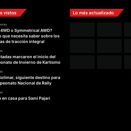
s vistos
Lo más actualizado
horas
 4WD o Symmetrical AWD?
o que necesita saber sobre los
as de tracción integral
as
adas marcaron el inicio del
nato de Invierno de Kartismo
as
Solimar, siguiente destino para
peonato Nacional de Rally
as
o en casa para Sami Pajari