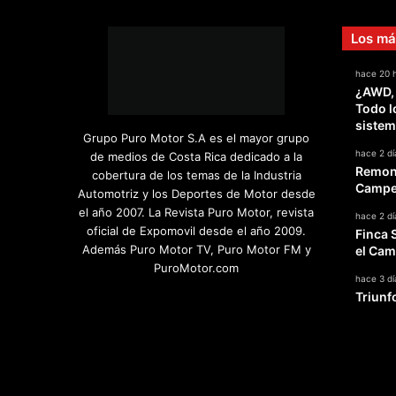
Los má
hace 20 
¿AWD,
Todo l
sistem
Grupo Puro Motor S.A es el mayor grupo
hace 2 dí
de medios de Costa Rica dedicado a la
Remont
cobertura de los temas de la Industria
Campeo
Automotriz y los Deportes de Motor desde
el año 2007. La Revista Puro Motor, revista
hace 2 dí
oficial de Expomovil desde el año 2009.
Finca 
Además Puro Motor TV, Puro Motor FM y
el Cam
PuroMotor.com
hace 3 dí
Triunf
Facebook
X
YouTube
Instagram
TikTok