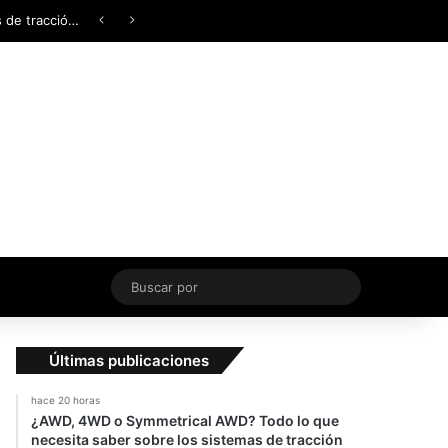
Facebook
X
YouTube
Instagram
TikTok
Acceso
Switch skin
Buscar
por
Últimas publicaciones
hace 20 horas
¿AWD, 4WD o Symmetrical AWD? Todo lo que
necesita saber sobre los sistemas de tracción