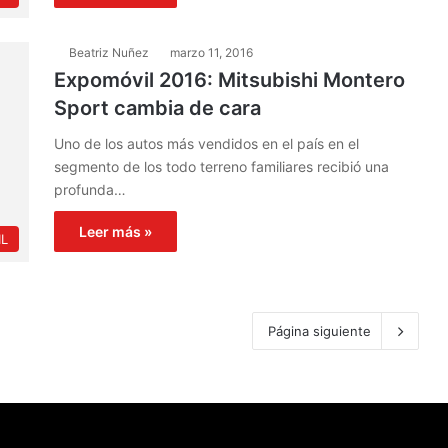
Beatriz Nuñez
marzo 11, 2016
Expomóvil 2016: Mitsubishi Montero
Sport cambia de cara
Uno de los autos más vendidos en el país en el
segmento de los todo terreno familiares recibió una
profunda…
Leer más »
L
Página siguiente