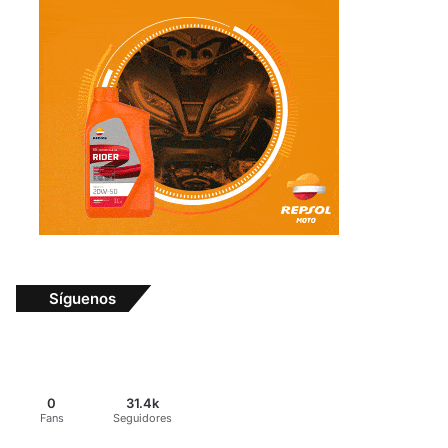
Síguenos
0
31.4k
Fans
Seguidores