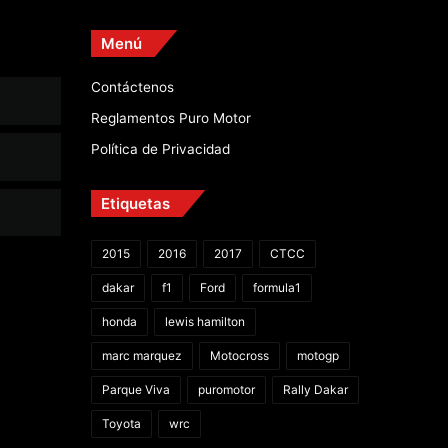
Menú
Contáctenos
Reglamentos Puro Motor
Política de Privacidad
Etiquetas
2015
2016
2017
CTCC
dakar
f1
Ford
formula1
honda
lewis hamilton
marc marquez
Motocross
motogp
Parque Viva
puromotor
Rally Dakar
Toyota
wrc