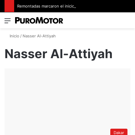
Remontadas marcaron el inicio del Campeonato de Invierno de Kartismo
Menú
Switch
B
Inicio
/
Nasser Al-Attiyah
Nasser Al-Attiyah
Dakar