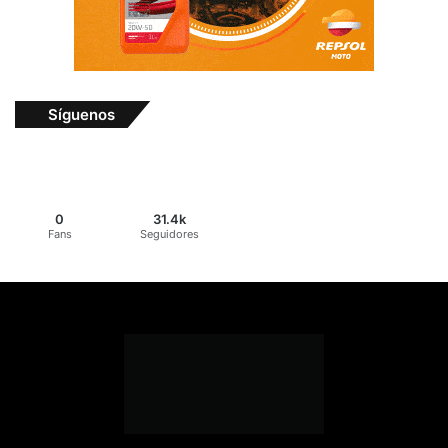
Síguenos
0
31.4k
Fans
Seguidores