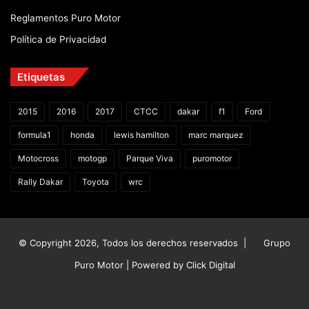
Reglamentos Puro Motor
Política de Privacidad
Etiquetas
2015
2016
2017
CTCC
dakar
f1
Ford
formula1
honda
lewis hamilton
marc marquez
Motocross
motogp
Parque Viva
puromotor
Rally Dakar
Toyota
wrc
© Copyright 2026, Todos los derechos reservados |
Grupo
Puro Motor | Powered by
Click Digital
Facebook
X
YouTube
Instagram
TikTok