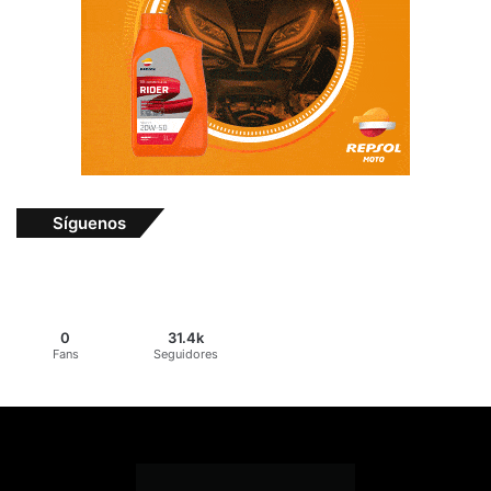
Síguenos
0
31.4k
Fans
Seguidores