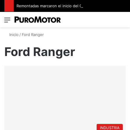
Remontadas marcaron el inicio del Campeonato de Invierno de Kartismo
Menú
Switch
B
Inicio
/
Ford Ranger
Ford Ranger
INDUSTRIA