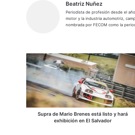
Beatriz Nuñez
Periodista de profesión desde el añ
motor y la industria automotriz, ca
nombrada por FECOM como la period
Sitio
Facebook
X
YouTube
Instagram
web
Supra
de
Mario
Brenes
está
listo
y
hará
exhibición
en
Supra de Mario Brenes está listo y hará
El
exhibición en El Salvador
Salvador