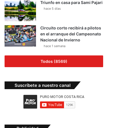
Triunfo en casa para Sami Pajari
hace 5 días
Circuito corto recibirá a pilotos
en el arranque del Campeonato
Nacional de Invierno
hace 1 semana
Todos (8569)
Suscríbete a nuestro canal