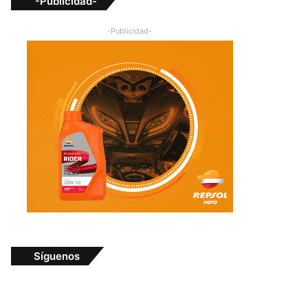
-Publicidad-
-Publicidad-
Síguenos