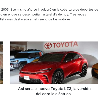
o 2003. Ese mismo año se involucró en la cobertura de deportes de
mpo en el que se desempeña hasta el día de hoy. Tres veces
ista mas destacada en el campo de los motores.
Así
sería
el
nuevo
Toyota
bZ3,
la
versión
del
corolla
Así sería el nuevo Toyota bZ3, la versión
eléctrico
del corolla eléctrico