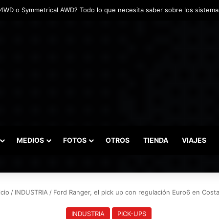
adas marcaron el inicio del Campeonato de Invierno de Kartismo
MEDIOS
FOTOS
OTROS
TIENDA
VIAJES
icio
/
INDUSTRIA
/
Ford Ranger, el pick up con regulación Euro6 en Costa
INDUSTRIA
PICK-UPS