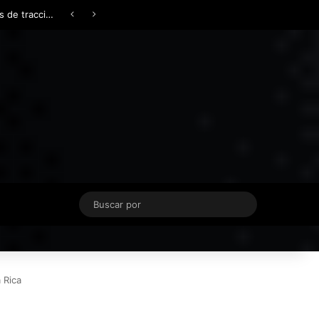
Facebook
X
YouTube
Instagram
TikTok
Acceso
Switch skin
Buscar
por
 Rica