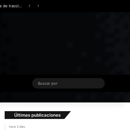
Facebook
X
YouTube
Instagram
TikTok
Acceso
Switch skin
Buscar
por
Últimas publicaciones
hace 2 días