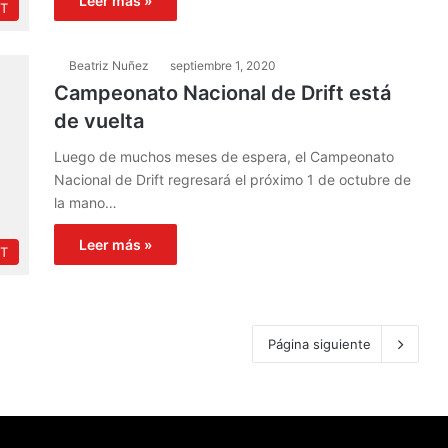
Leer más »
FT
Beatriz Nuñez
septiembre 1, 2020
Campeonato Nacional de Drift está
de vuelta
Luego de muchos meses de espera, el Campeonato
Nacional de Drift regresará el próximo 1 de octubre de
la mano…
Leer más »
FT
Página siguiente