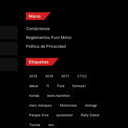
Menú
Contáctenos
Reglamentos Puro Motor
Política de Privacidad
Etiquetas
2015
2016
2017
CTCC
dakar
f1
Ford
formula1
honda
lewis hamilton
marc marquez
Motocross
motogp
Parque Viva
puromotor
Rally Dakar
Toyota
wrc