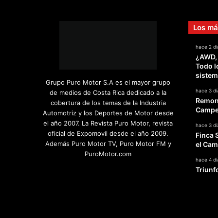
Los má
hace 2 dí
¿AWD,
Todo l
sistem
Grupo Puro Motor S.A es el mayor grupo
hace 3 dí
de medios de Costa Rica dedicado a la
Remont
cobertura de los temas de la Industria
Campeo
Automotriz y los Deportes de Motor desde
el año 2007. La Revista Puro Motor, revista
hace 3 dí
oficial de Expomovil desde el año 2009.
Finca 
Además Puro Motor TV, Puro Motor FM y
el Cam
PuroMotor.com
hace 4 dí
Triunf
Facebook
X
YouTube
Instagram
TikTok