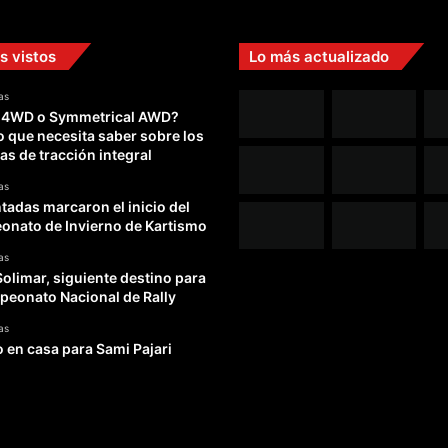
s vistos
Lo más actualizado
as
 4WD o Symmetrical AWD?
o que necesita saber sobre los
as de tracción integral
as
adas marcaron el inicio del
nato de Invierno de Kartismo
as
Solimar, siguiente destino para
peonato Nacional de Rally
as
o en casa para Sami Pajari