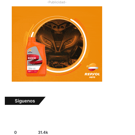
-Publicidad-
Síguenos
0
31.4k