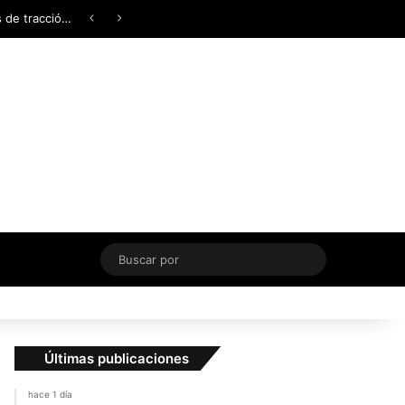
Facebook
X
YouTube
Instagram
TikTok
Acceso
Switch skin
¿AWD, 4WD o Symmetrical AWD? Todo lo que necesita saber sobre los sistemas de tracción integral
Buscar
por
Últimas publicaciones
hace 1 día