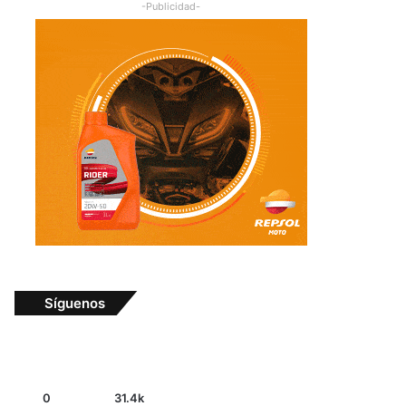
-Publicidad-
Síguenos
0
31.4k