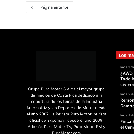
Página anterior
Los má
hace 1 dí
¿AWD,
Todo l
sistem
Grupo Puro Motor S.A es el mayor grupo
hace 2 dí
de medios de Costa Rica dedicado a la
Remont
cobertura de los temas de la Industria
Campeo
Automotriz y los Deportes de Motor desde
el año 2007. La Revista Puro Motor, revista
hace 2 dí
oficial de Expomovil desde el año 2009.
Finca 
Además Puro Motor TV, Puro Motor FM y
el Cam
PuroMotor.com