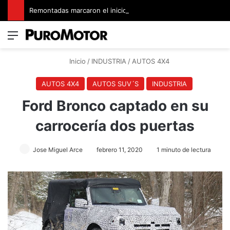
Remontadas marcaron el inicio del Campeonato de Invierno de Kartismo
Menú
Switch
B
Inicio
/
INDUSTRIA
/
AUTOS 4X4
AUTOS 4X4
AUTOS SUV´S
INDUSTRIA
Ford Bronco captado en su
carrocería dos puertas
Jose Miguel Arce
febrero 11, 2020
1 minuto de lectura