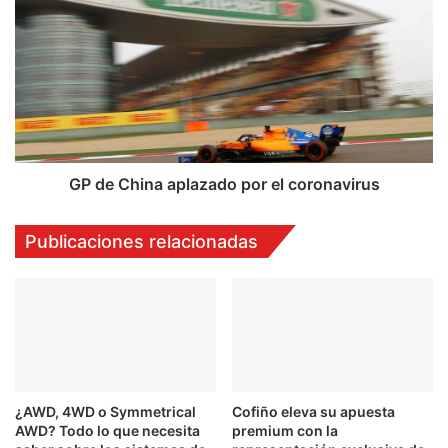
de
China
aplazado
por
el
coronavirus
GP de China aplazado por el coronavirus
Publicaciones relacionadas
¿AWD, 4WD o Symmetrical
Cofiño eleva su apuesta
AWD? Todo lo que necesita
premium con la