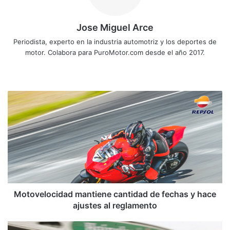
Jose Miguel Arce
Periodista, experto en la industria automotriz y los deportes de
motor. Colabora para PuroMotor.com desde el año 2017.
Sitio
web
Motovelocidad
mantiene
cantidad
de
fechas
y
hace
ajustes
al
reglamento
Motovelocidad mantiene cantidad de fechas y hace
ajustes al reglamento
GP