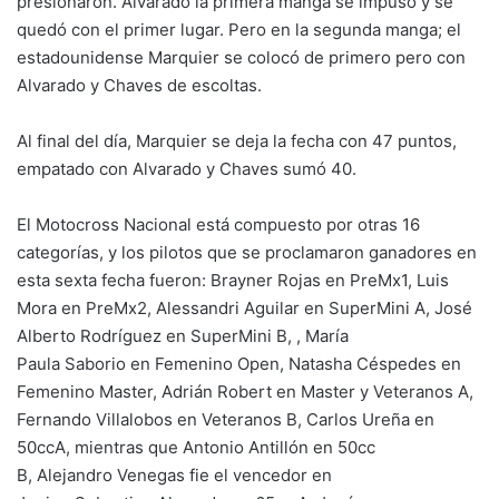
presionaron.
Alvarado la primera manga se impuso y se
quedó con el primer lugar. Pero en la segunda manga;
el
estadounidense
Marquier
se colocó de primero pero con
Alvarado y Chaves de escoltas.
Al final del día, Marquier se deja la fecha con 47 puntos,
empatado con Alvarado y Chaves sumó 40.
El Motocross Nacional está compuesto por otras 16
categorías, y los pilotos que se proclamaron ganadores en
esta sexta fecha fueron: B
rayner
Rojas en PreMx1, Luis
Mora en PreMx2, Alessandri Aguilar en
SuperMini
A, José
Alberto Rodríguez en
SuperMini
B,
, María
Paula
Saborio
en Femenino Open,
Natasha
Céspedes en
Femenino Master
, Adrián Robert en Master y Veteranos A,
Fernando Villalobos en Veteranos B, Carlos Ureña en
50ccA, mientras que Antonio
Antillón
en 50cc
B,
Alejandro
Venegas
fie el vencedor
en