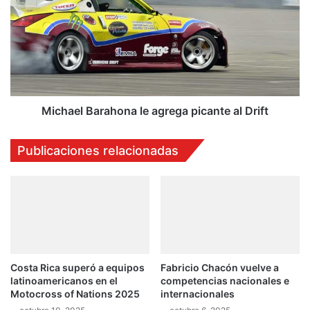
a
c
y
h
c
a
a
e
m
l
p
B
e
a
o
r
Michael Barahona le agrega picante al Drift
n
a
a
h
Publicaciones relacionadas
t
o
o
n
e
a
n
l
l
e
a
a
m
g
i
r
Costa Rica superó a equipos
Fabricio Chacón vuelve a
r
e
latinoamericanos en el
competencias nacionales e
a
g
Motocross of Nations 2025
internacionales
p
a