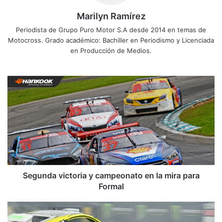
Marilyn Ramírez
Periodista de Grupo Puro Motor S.A desde 2014 en temas de
Motocross. Grado académico: Bachiller en Periodismo y Licenciada
en Producción de Medios.
S
e
g
u
n
d
a
v
i
c
Segunda victoria y campeonato en la mira para
t
Formal
o
r
M
i
i