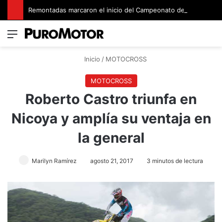
Remontadas marcaron el inicio del Campeonato de Invierno de Kartismo
Menú
Switch
B
Inicio
/
MOTOCROSS
MOTOCROSS
Roberto Castro triunfa en
Nicoya y amplía su ventaja en
la general
Marilyn Ramírez
agosto 21, 2017
3 minutos de lectura