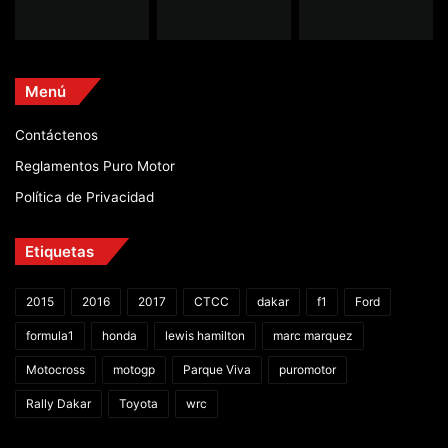
Menú
Contáctenos
Reglamentos Puro Motor
Política de Privacidad
Etiquetas
2015
2016
2017
CTCC
dakar
f1
Ford
formula1
honda
lewis hamilton
marc marquez
Motocross
motogp
Parque Viva
puromotor
Rally Dakar
Toyota
wrc