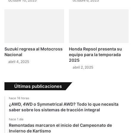
octubre 10, 2025
octubre 6, 2025
a
p
r
i
a
c
F
a
o
n
r
t
m
e
a
a
Suzuki regresa al Motocross
Honda Repsol presenta su
l
l
Nacional
equipo para la temporada
D
2025
abril 4, 2025
r
abril 2, 2025
i
f
t
Últimas publicaciones
hace 16 horas
¿AWD, 4WD o Symmetrical AWD? Todo lo que necesita
saber sobre los sistemas de tracción integral
hace 1 día
Remontadas marcaron el inicio del Campeonato de
Invierno de Kartismo