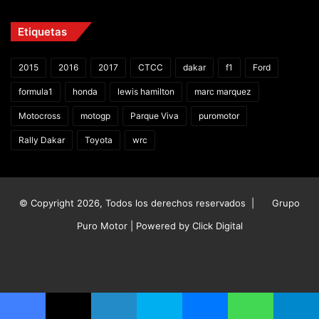
Etiquetas
2015
2016
2017
CTCC
dakar
f1
Ford
formula1
honda
lewis hamilton
marc marquez
Motocross
motogp
Parque Viva
puromotor
Rally Dakar
Toyota
wrc
© Copyright 2026, Todos los derechos reservados |
Grupo
Puro Motor | Powered by
Click Digital
Facebook
X
YouTube
Instagram
TikTok