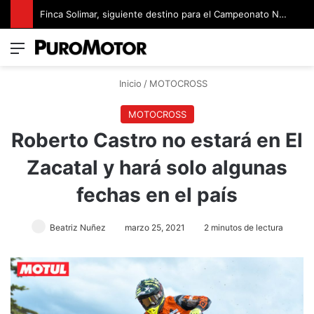
Finca Solimar, siguiente destino para el Campeonato Nacional de Rally
Menú
Switch
B
Inicio
/
MOTOCROSS
MOTOCROSS
Roberto Castro no estará en El
Zacatal y hará solo algunas
fechas en el país
Beatriz Nuñez
marzo 25, 2021
2 minutos de lectura