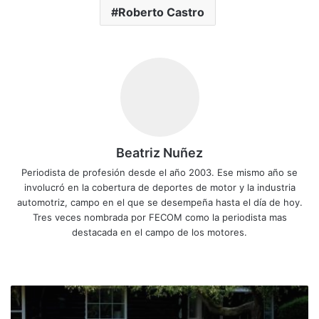
Roberto Castro
Beatriz Nuñez
Periodista de profesión desde el año 2003. Ese mismo año se
involucró en la cobertura de deportes de motor y la industria
automotriz, campo en el que se desempeña hasta el día de hoy.
Tres veces nombrada por FECOM como la periodista mas
destacada en el campo de los motores.
Sitio
Facebook
X
YouTube
Instagram
web
El
carro