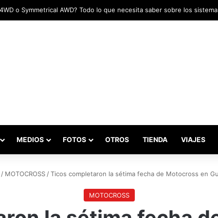
adas marcaron el inicio del Campeonato de Invierno de Kartismo
MEDIOS
FOTOS
OTROS
TIENDA
VIAJES
/
MOTOCROSS
/
Ticos completaron la sétima fecha de Motocross en G
MOTOCROSS
aron la sétima fecha d