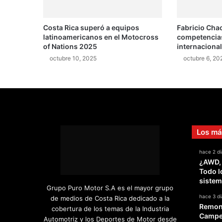
p
a
Costa Rica superó a equipos
Fabricio Cha
r
latinoamericanos en el Motocross
competencias
a
of Nations 2025
internaciona
c
octubre 10, 2025
octubre 6, 20
i
ó
n
d
e
l
o
Los má
s
Y
hace 2 dí
a
¿AWD,
r
Todo l
i
sistem
s
Grupo Puro Motor S.A es el mayor grupo
d
hace 3 dí
de medios de Costa Rica dedicado a la
e
Remont
cobertura de los temas de la Industria
V
Campeo
Automotriz y los Deportes de Motor desde