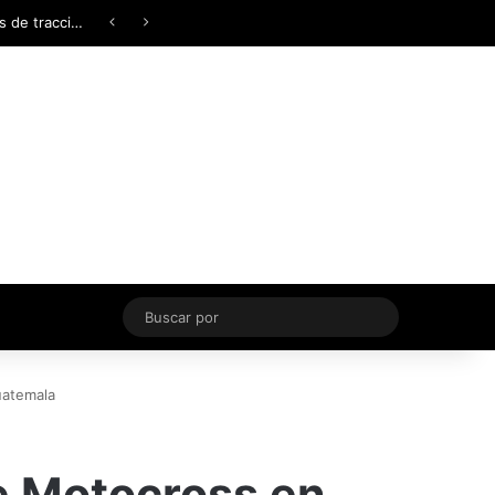
Facebook
X
YouTube
Instagram
TikTok
Acceso
Switch skin
Buscar
por
uatemala
e Motocross en