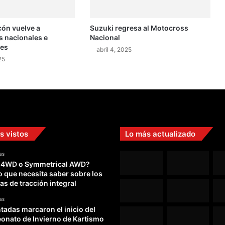
o
s
cón vuelve a
Suzuki regresa al Motocross
e
 nacionales e
Nacional
m
les
a
abril 4, 2025
25
n
t
i
e
n
e
e
s vistos
Lo más actualizado
n
l
as
a
 4WD o Symmetrical AWD?
Y
o que necesita saber sobre los
a
as de tracción integral
r
i
as
s
adas marcaron el inicio del
C
nato de Invierno de Kartismo