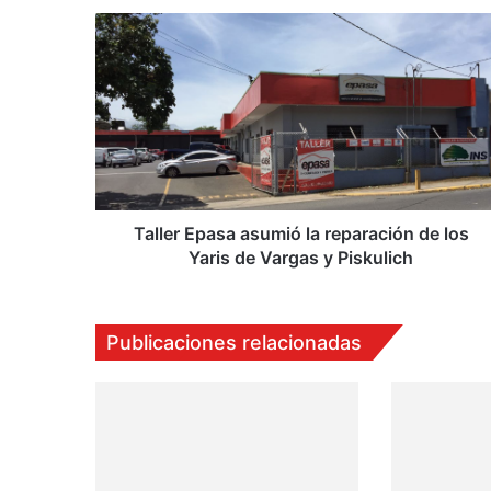
T
a
l
l
e
r
E
p
a
s
Taller Epasa asumió la reparación de los
a
Yaris de Vargas y Piskulich
a
s
u
Publicaciones relacionadas
m
i
ó
l
a
r
e