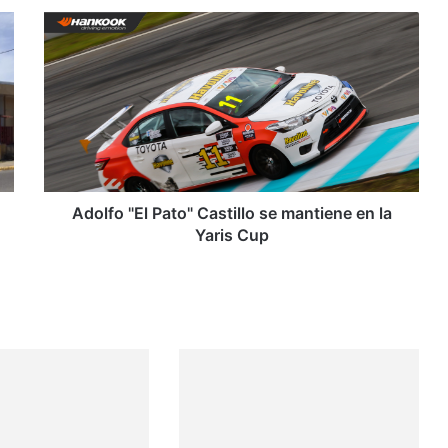
A
d
o
l
f
o
"
E
l
P
Adolfo "El Pato" Castillo se mantiene en la
a
Yaris Cup
t
o
"
C
a
s
t
i
l
l