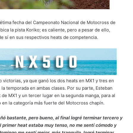
 sétima fecha del Campeonato Nacional de Motocross de
ca la pista Koriko; es caliente, pero a pesar de ello,
de sí en sus respectivos heats de competencia.
victorias, ya que ganó los dos heats en MX1 y tres en
e la temporada en ambas clases. Por su parte, Esteban
t de MX1 y un tercer lugar en la segunda manga, para al
io en la categoría más fuerte del Motocross chapín.
añó bastante, pero bueno, al final logré terminar tercero y
 el primer heat estaba muy tenso, no me sentí cómodo y
 domingo me sentí mejor, más tranquilo, logré terminar