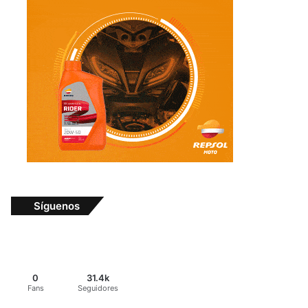
Síguenos
0
31.4k
Fans
Seguidores